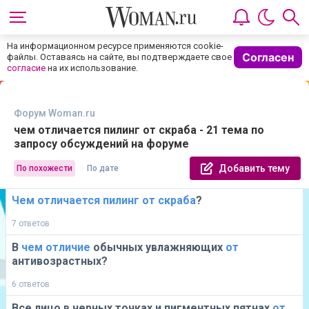
На информационном ресурсе применяются cookie-
Согласен
файлы. Оставаясь на сайте, вы подтверждаете свое
согласие
на их использование.
Форум Woman.ru
чем отличается пилинг от скраба - 21 тема по
запросу обсуждений на форуме
Добавить тему
По похожести
По дате
Чем
отличается
пилинг
от
скраба
?
7 ответов
В
чем
отличие
обычных увлажняющих
от
антивозрастных?
6 ответов
Все лицо в черных точках и пигментных пятнах
от