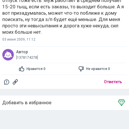
отпуск тоже есть. Муж работает в среднем получает
15-20 тыщ, если есть заказы, то выходит больше. А я
вот призадумалась, может что-то поближе к дому
поискать, ну тогда з/п будет ещё меньше. Для меня
просто эти невысыпания и дорога хуже некуда, сил
моих больше нет.
03 июня 2009, 11:12
Автор
[1378174278]
Нравится 0
Не нравится 0
Ответить
Добавить в избранное
Тема в избранном