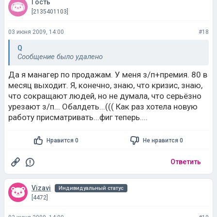
Гость
[2135401103]
03 июня 2009, 14:00
#18
Q
Сообщение было удалено
Да я манагер по продажам. У меня з/п+премия. 80 в
месяц выходит. Я, конечно, знаю, что кризис, знаю,
что сокращают людей, но не думала, что серьёзно
урезают з/п... Обалдеть...((( Как раз хотела новую
работу присматривать...фиг теперь....
Нравится 0
Не нравится 0
Ответить
Vizavi
Индивидуальный статус
[4472]