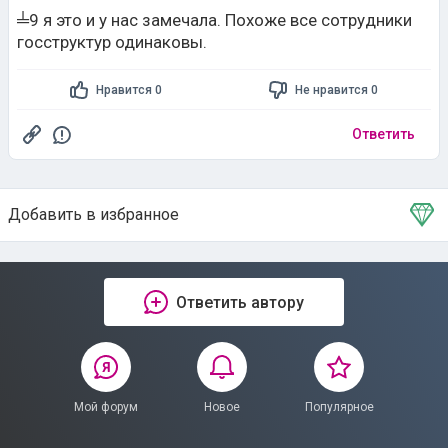
╧9 я это и у нас замечала. Похоже все сотрудники
госструктур одинаковы.
Нравится 0
Не нравится 0
Ответить
Добавить в избранное
Тема в избранном
Ответить автору
Мой форум
Новое
Популярное