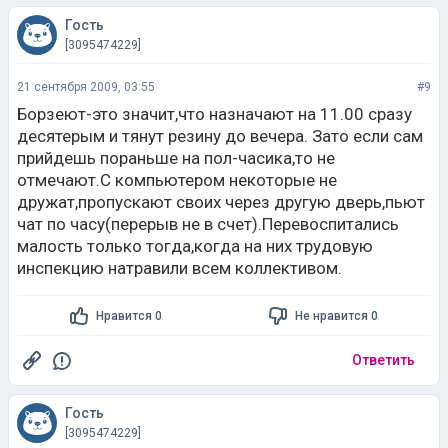
Гость
[3095474229]
21 сентября 2009, 03:55
#9
Борзеют-это значит,что назначают на 11.00 сразу
десятерым и тянут резину до вечера. Зато если сам
прийдешь пораньше на пол-часика,то не
отмечают.С компьютером некоторые не
дружат,пропускают своих через другую дверь,пьют
чат по часу(перерыв не в счет).Перевоспитались
малость только тогда,когда на них трудовую
инспекцию натравили всем коллективом.
Нравится 0
Не нравится 0
Ответить
Гость
[3095474229]