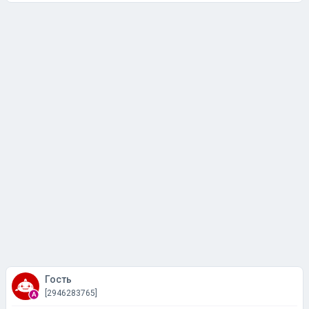
Гость
[2946283765]