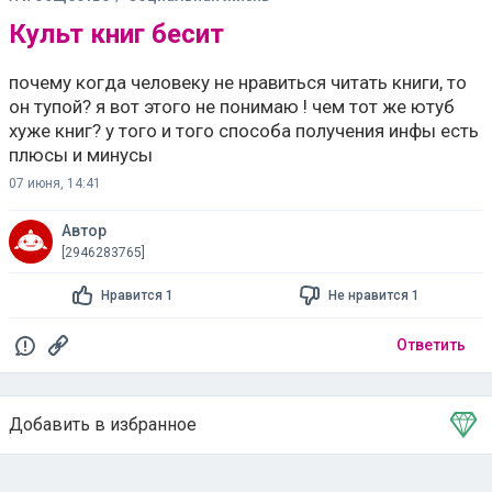
Культ книг бесит
почему когда человеку не нравиться читать книги, то
он тупой? я вот этого не понимаю ! чем тот же ютуб
хуже книг? у того и того способа получения инфы есть
плюсы и минусы
07 июня, 14:41
Автор
[2946283765]
Нравится 1
Не нравится 1
Ответить
Добавить в избранное
Тема в избранном