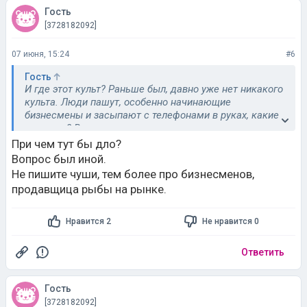
Гость
[3728182092]
07 июня, 15:24
#6
Гость
И где этот культ? Раньше был, давно уже нет никакого
культа. Люди пашут, особенно начинающие
бизнесмены и засыпают с телефонами в руках, какие
им книги? В отпуске и читают под пальмами, но есть
кто любят активный отдых и им разве что в самолете
При чем тут бы дло?
читать.😆За год 1 книгу читают, а кто будет работать,
Вопрос был иной.
если все читать начнут?🤣
Не пишите чуши, тем более про бизнесменов,
продавщица рыбы на рынке.
Нравится 2
Не нравится 0
Ответить
Гость
[3728182092]