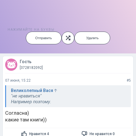
НАЖИМАЙТЕ НА БУКВЫ
Отправить
Удалить
Гость
[3728182092]
07 июня, 15:22
#5
Великолепный Вася
"не нравиться"
Например поэтому.
Согласна)
какие там книги))
Нравится 4
Не нравится 0