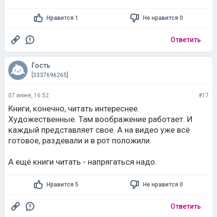
Люди из низ.слоев никогда не читали и не читают,
потому они тупые и дальше носа своего не видят,
Нравится 1
Не нравится 0
отсутствует критическое мышление.
У глупых людей свой круг таких же тупых. И такой же
Ответить
примитивный образ жизни.
Люди находятся на низшей ступени развития.
Гость
[3337696265]
07 июня, 16:52
#17
Книги, конечно, читать интереснее.
Художественные. Там воображение работает. И
каждый представляет свое. А на видео уже всё
готовое, раздевали и в рот положили.
А ещё книги читать - напрягаться надо.
Нравится 5
Не нравится 0
Ответить