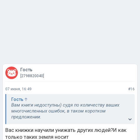
Гость
[2798820040]
07 июня, 16:49
#16
Гость
Вам книги недоступны) судя по количеству ваших
многочисленных ошибок, в таком коротком
предложении.
Читают люди умные, как и дети из хорошо
Вас книжки научили унижать других людей?И как
образованных семей.
только таких земля носит