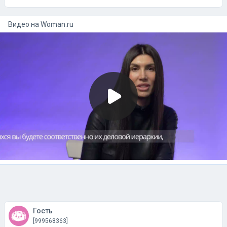
Видео на
woman.ru
Гость
[999568363]