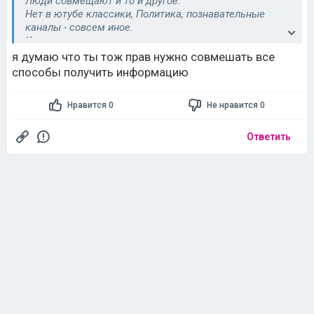
Люди совмещают и то и другое.
Нет в ютубе классики, Политика, познавательные
каналы - совсем иное.
Классика дает понимание жизни, и не только
классика.
я думаю что ты тож прав нужно совмешать все
В детстве и юности читают запоем.
способы получить информацию
Если не читает = тупой.
Нравится 0
Не нравится 0
Ответить