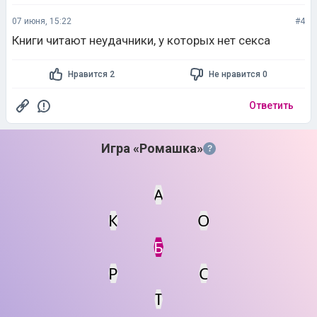
07 июня, 15:22
#4
Книги читают неудачники, у которых нет секса
Нравится 2
Не нравится 0
Ответить
Игра «Ромашка»
?
А
К
О
Статус
Мин. кол-во очков
Б
Р
С
Т