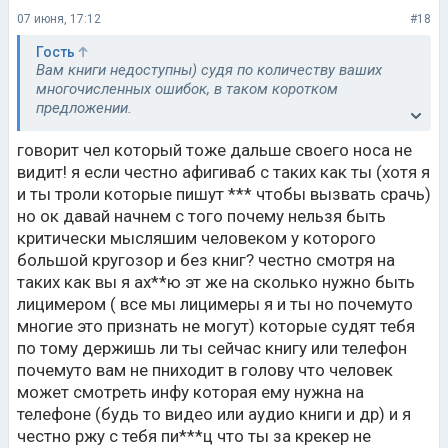
07 июня, 17:12
#18
Гость
Вам книги недоступны) судя по количеству ваших
многочисленных ошибок, в таком коротком
предложении.
Читают люди умные, как и дети из хорошо
говорит чел который тоже дальше своего носа не
образованных семей.
видит! я если честно афигиваб с таких как ты (хотя я
Люди из низ.слоев никогда не читали и не читают,
и ты троли которые пишут *** чтобы вызвать срачь)
потому они тупые и дальше носа своего не видят,
но ок давай начнем с того почему нельзя быть
отсутствует критическое мышление.
критически мысляшим человеком у которого
большой кругозор и без книг? честно смотря на
У глупых людей свой круг таких же тупых. И такой же
примитивный образ жизни.
таких как вы я ах**ю эт же на сколько нужно быть
лицимером ( все мы лицимеры я и ты но почемуто
Люди находятся на низшей ступени развития.
многие это признать не могут) которые судят тебя
по тому держишь ли ты сейчас книгу или телефон
почемуто вам не пниходит в голову что человек
может смотреть инфу которая ему нужна на
телефоне (будь то видео или аудио книги и др) и я
честно ржу с тебя пи***ц что ты за крекер не