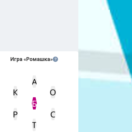
Игра «Ромашка»
?
А
К
О
Статус
Мин. кол-во очков
Б
Р
С
Т