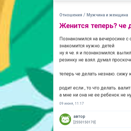
/
Отношения
Мужчина и женщина
Женится теперь? че 
Познакомился на вечеросике с о
знакомится нужно. детей
ну я че. я и познакомился. выпил
резинку не взял. думал проскоч
теперь че делать незнаю. сижу 
родит если , то что делать. вали
а мне ни она не ее ребенок не 
09 июня, 11:17
автор
[2550150170]