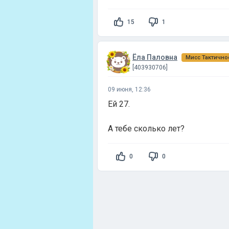
15
1
Ёла Паловна
Мисс Тактично
[403930706]
09 июня, 12:36
Ей 27.
А тебе сколько лет?
0
0