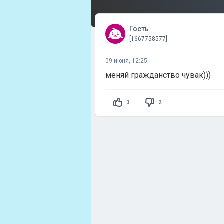
Гость
[1667758577]
09 июня, 12:25
меняй гражданство чувак)))
3
2