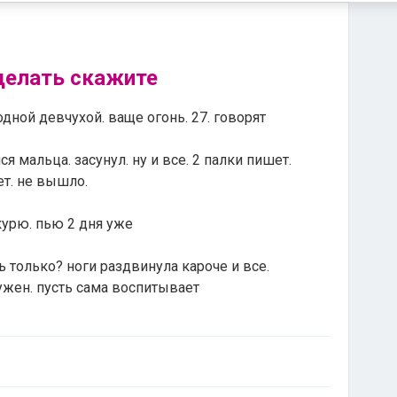
делать скажите
дной девчухой. ваще огонь. 27. говорят
ся мальца. засунул. ну и все. 2 палки пишет.
ет. не вышло.
курю. пью 2 дня уже
ть только? ноги раздвинула кароче и все.
нужен. пусть сама воспитывает