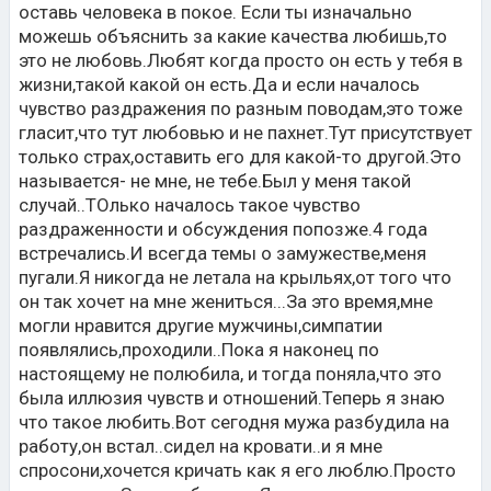
оставь человека в покое. Если ты изначально
можешь объяснить за какие качества любишь,то
это не любовь.Любят когда просто он есть у тебя в
жизни,такой какой он есть.Да и если началось
чувство раздражения по разным поводам,это тоже
гласит,что тут любовью и не пахнет.Тут присутствует
только страх,оставить его для какой-то другой.Это
называется- не мне, не тебе.Был у меня такой
случай..ТОлько началось такое чувство
раздраженности и обсуждения попозже.4 года
встречались.И всегда темы о замужестве,меня
пугали.Я никогда не летала на крыльях,от того что
он так хочет на мне жениться...За это время,мне
могли нравится другие мужчины,симпатии
появлялись,проходили..Пока я наконец по
настоящему не полюбила, и тогда поняла,что это
была иллюзия чувств и отношений.Теперь я знаю
что такое любить.Вот сегодня мужа разбудила на
работу,он встал..сидел на кровати..и я мне
спросони,хочется кричать как я его люблю.Просто