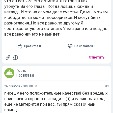
что он есть.За его объятия..Я готова в них
утонуть.За его глаза...Когда ловишь каждый
взгляд.. И это на самом деле счастье.Да мы можем
и обидеться,и может поссориться..И могут быть
разногласия..Но все равно,по другому.Я
честно,советую его оставить.У вас рано или поздно
все равно ничего не выйдет.
Нравится 0
Не нравится 0
Ответить
Гость
[102355388]
26 октября 2009, 08:50
#3
писец у него положительные качества! без вредных
привычек и хорошо выглядит. :))) я валяюсь. ах да,
еще не матерится при вас. гы прям сказочный
прынц.