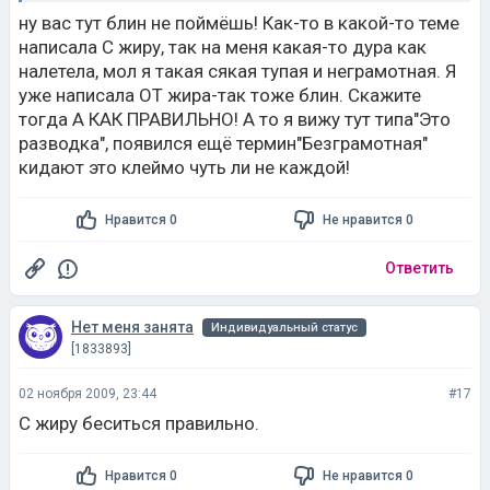
ну вас тут блин не поймёшь! Как-то в какой-то теме
написала С жиру, так на меня какая-то дура как
налетела, мол я такая сякая тупая и неграмотная. Я
уже написала ОТ жира-так тоже блин. Скажите
тогда А КАК ПРАВИЛЬНО! А то я вижу тут типа"Это
разводка", появился ещё термин"Безграмотная"
кидают это клеймо чуть ли не каждой!
Нравится 0
Не нравится 0
Ответить
Нет меня занята
Индивидуальный статус
[1833893]
02 ноября 2009, 23:44
#17
С жиру беситься правильно.
Нравится 0
Не нравится 0