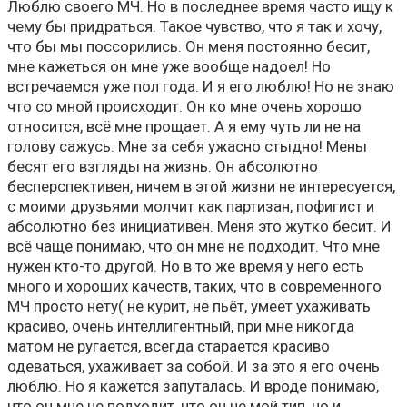
Люблю своего МЧ. Но в последнее время часто ищу к
чему бы придраться. Такое чувство, что я так и хочу,
что бы мы поссорились. Он меня постоянно бесит,
мне кажеться он мне уже вообще надоел! Но
встречаемся уже пол года. И я его люблю! Но не знаю
что со мной происходит. Он ко мне очень хорошо
относится, всё мне прощает. А я ему чуть ли не на
голову сажусь. Мне за себя ужасно стыдно! Мены
бесят его взгляды на жизнь. Он абсолютно
бесперспективен, ничем в этой жизни не интересуется,
с моими друзьями молчит как партизан, пофигист и
абсолютно без инициативен. Меня это жутко бесит. И
всё чаще понимаю, что он мне не подходит. Что мне
нужен кто-то другой. Но в то же время у него есть
много и хороших качеств, таких, что в современного
МЧ просто нету( не курит, не пьёт, умеет ухаживать
красиво, очень интеллигентный, при мне никогда
матом не ругается, всегда старается красиво
одеваться, ухаживает за собой. И за это я его очень
люблю. Но я кажется запуталась. И вроде понимаю,
что он мне не подходит, что он не мой тип, но и