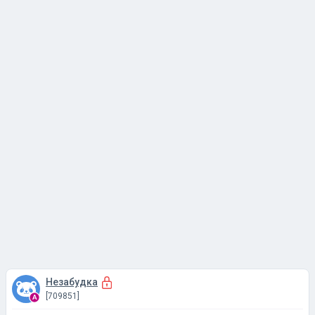
Незабудка
[709851]