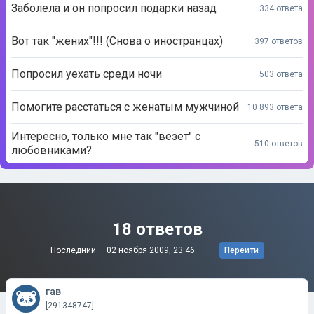
Заболела и он попросил подарки назад
334 ответа
Вот так "жених"!!! (Снова о иностранцах)
397 ответов
Попросил уехать среди ночи
503 ответа
Помогите расстаться с женатым мужчиной
10 893 ответа
Интересно, только мне так "везет" с
510 ответов
любовниками?
18 ответов
Последний —
02 ноября 2009, 23:46
Перейти
гав
[291348747]