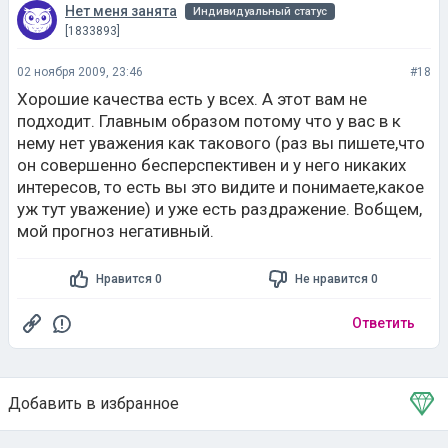
Нет меня занята
Индивидуальный статус
[1833893]
02 ноября 2009, 23:46
#18
Хорошие качества есть у всех. А этот вам не
подходит. Главным образом потому что у вас в к
нему нет уважения как такового (раз вы пишете,что
он совершенно бесперспективен и у него никаких
интересов, то есть вы это видите и понимаете,какое
уж тут уважение) и уже есть раздражение. Вобщем,
мой прогноз негативный.
Нравится 0
Не нравится 0
Ответить
Добавить в избранное
Тема в избранном