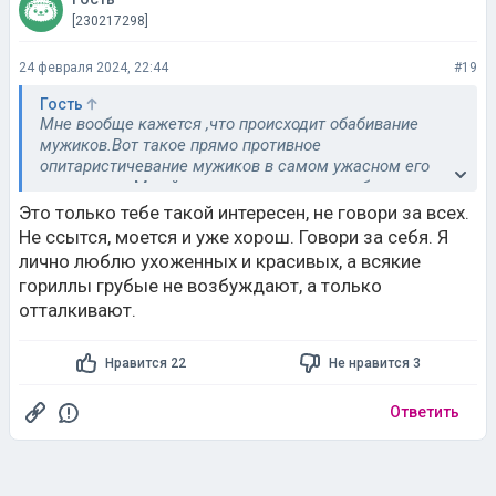
[230217298]
24 февраля 2024, 22:44
#19
Гость
Мне вообще кажется ,что происходит обабивание
мужиков.Вот такое прямо противное
опитаристичевание мужиков в самом ужасном его
проявлении.М сейчас красятся,делают себе маникюр
,даже одежду придумали такую унисекс.
Это только тебе такой интересен, не говори за всех.
Фу пллля противно.
Не ссытся, моется и уже хорош. Говори за себя. Я
Мне нравится что б мужик был мужиком.Чистый и
лично люблю ухоженных и красивых, а всякие
этого вполне достаточно.Только такие возбуждают
гориллы грубые не возбуждают, а только
пусть хоть волосатые хоть нет.Натуральный мужик
отталкивают.
интересен
Нравится 22
Не нравится 3
Ответить