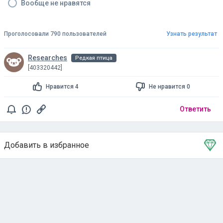
Вообще не нравятся
Проголосовали 790 пользователей
Узнать результат
Researches
Редкая птица
[403320442]
Нравится 4
Не нравится 0
Ответить
Добавить в избранное
Тема в избранном