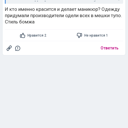
проявлении.М сейчас красятся,делают себе маникюр
,даже одежду придумали такую унисекс.
И кто именно красится и делает маникюр? Одежду
Фу пллля противно.
придумали производители одели всех в мешки тупо.
Мне нравится что б мужик был мужиком.Чистый и
Стиль бомжа
этого вполне достаточно.Только такие возбуждают
пусть хоть волосатые хоть нет.Натуральный мужик
интересен
Нравится 2
Не нравится 1
Ответить