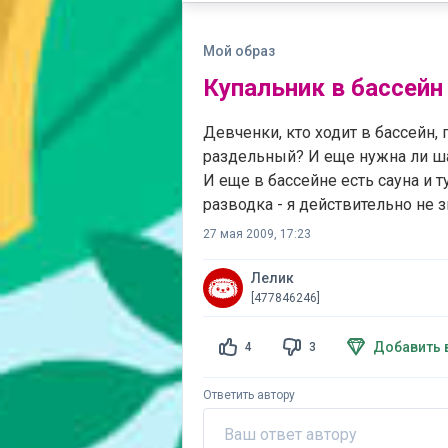
Мой образ
Купальник в бассейн
Девченки, кто ходит в бассейн,
раздельный? И еще нужна ли шап
И еще в бассейне есть сауна и т
разводка - я действительно не 
27 мая 2009, 17:23
Лелик
[477846246]
Добавить 
4
3
Ответить автору