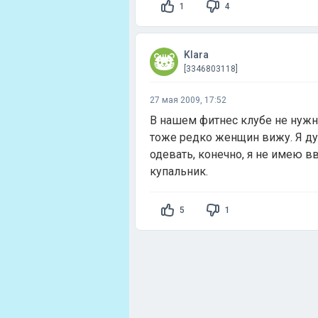
1
4
Klara
[3346803118]
27 мая 2009, 17:52
В нашем фитнес клубе не нужн
тоже редко женщин вижу. Я ду
одевать, конечно, я не имею 
купальник.
5
1