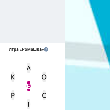
Игра «Ромашка»
?
А
К
О
Статус
Мин. кол-во очков
Б
Р
С
Т