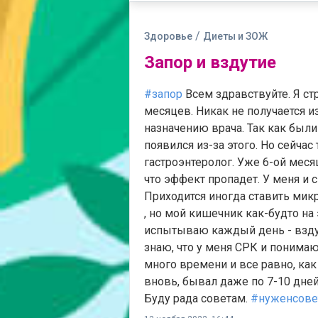
/
Здоровье
Диеты и ЗОЖ
Запор и вздутие
#запор
Всем здравствуйте. Я ст
месяцев. Никак не получается и
назначению врача. Так как был
появился из-за этого. Но сейча
гастроэнтеролог. Уже 6-ой меся
что эффект пропадет. У меня и с 
Приходится иногда ставить микр
, но мой кишечник как-будто на 
испытываю каждый день - вздути
знаю, что у меня СРК и понимаю
много времени и все равно, как
вновь, бывал даже по 7-10 дней.
Буду рада советам.
#нуженсове