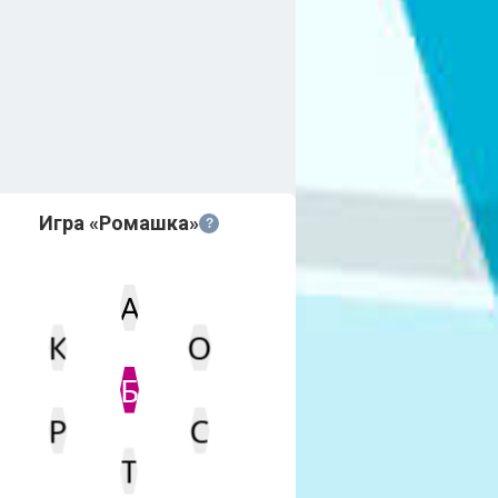
Игра «Ромашка»
?
А
К
О
Статус
Мин. кол-во очков
Б
С
Р
Т