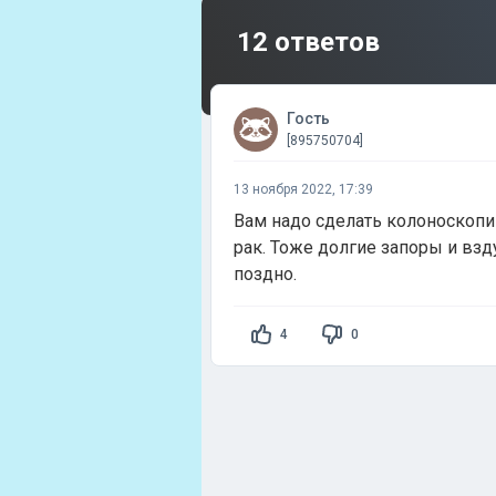
12 ответов
Гость
[895750704]
13 ноября 2022, 17:39
Вам надо сделать колоноскопи
рак. Тоже долгие запоры и взд
поздно.
4
0