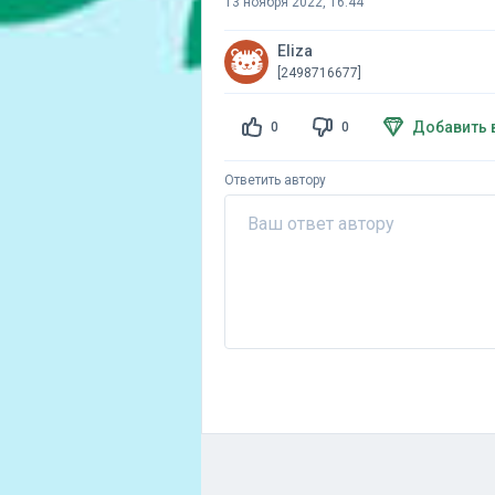
13 ноября 2022, 16:44
Eliza
[2498716677]
Добавить 
0
0
Ответить автору