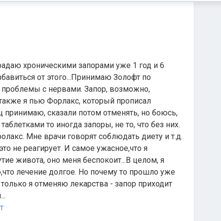
радаю хроническими запорами уже 1 год и 6
збавиться от этого...Принимаю Золофт по
и проблемы с нервами. Запор, возможно,
с также я пью Форлакс, который прописал
ц принимаю, сказали потом отменять, но боюсь,
таблетками то иногда запоры, не то, что без них.
олакс. Мне врачи говорят соблюдать диету и т.д.
это не реагирует. И самое ужасное,что я
е живота, оно меня беспокоит...В целом, я
,что лечение долгое. Но почему то прошло уже
 только я отменяю лекарства - запор приходит
..
т