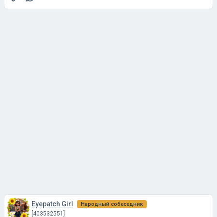
Eyepatch Girl
Народный собеседник
[403532551]