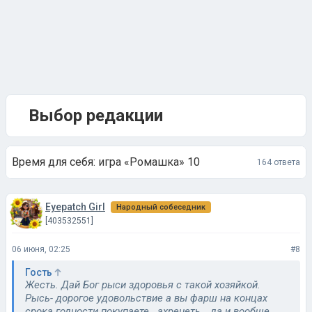
Выбор редакции
Время для себя: игра «Ромашка» 10
164 ответа
Eyepatch Girl
Народный собеседник
[403532551]
06 июня, 02:25
#8
Гость
Жесть. Дай Бог рыси здоровья с такой хозяйкой.
Рысь- дорогое удовольствие а вы фарш на концах
срока годности покупаете.. ахренеть… да и вообще