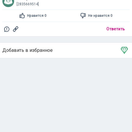
[2835669514]
Нравится 0
Не нравится 0
Ответить
Добавить в избранное
Тема в избранном