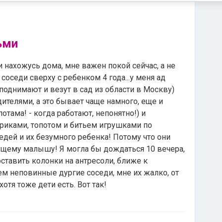
ьми
 и нахожусь дома, мне важен покой сейчас, а не
 соседи сверху с ребенком 4 года...у меня ад
о поднимают и везут в сад из области в Москву)
одителями, а это бывает чаще намного, еще и
отама! - когда работают, непонятно!) и
 криками, топотом и битьем игрушками по
седей и их безумного ребенка! Потому что они
щему малышу! Я могла бы дождаться 10 вечера,
оставить колонки на антресоли, ближе к
чем неповинные дургие соседи, мне их жалко, от
отя тоже дети есть. Вот так!