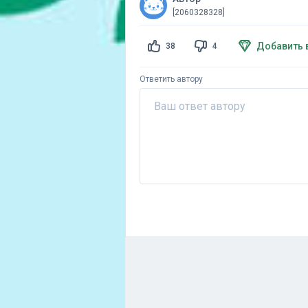
[2060328328]
Добавить 
38
4
Ответить автору