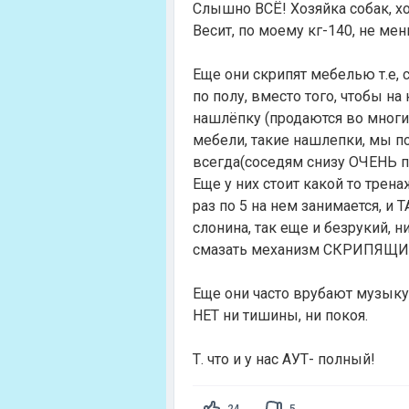
Слышно ВСЁ! Хозяйка собак, хо
Весит, по моему кг-140, не м
Еще они скрипят мебелью т.е, 
по полу, вместо того, чтобы н
нашлёпку (продаются во многи
мебели, такие нашлепки, мы по
всегда(соседям снизу ОЧЕНЬ по
Еще у них стоит какой то трена
раз по 5 на нем занимается, и 
слонина, так еще и безрукий, 
смазать механизм СКРИПЯЩИЙ
Еще они часто врубают музыку, 
НЕТ ни тишины, ни покоя.
Т. что и у нас АУТ- полный!
24
5