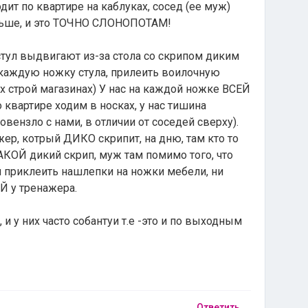
дит по квартире на каблуках, сосед (ее муж)
еньше, и это ТОЧНО СЛОНОПОТАМ!
стул выдвигают из-за стола со скрипом диким
а каждую ножку стула, прилеить воилочную
х строй магазинах) У нас на каждой ножке ВСЕЙ
 квартире ходим в носках, у нас тишина
вензло с нами, в отличии от соседей сверху).
жер, котрый ДИКО скрипит, на дню, там кто то
ТАКОЙ дикий скрип, муж там помимо того, что
ни приклеить нашлепки на ножки мебели, ни
 у тренажера.
и у них часто собантуи т.е -это и по выходным
Ответить