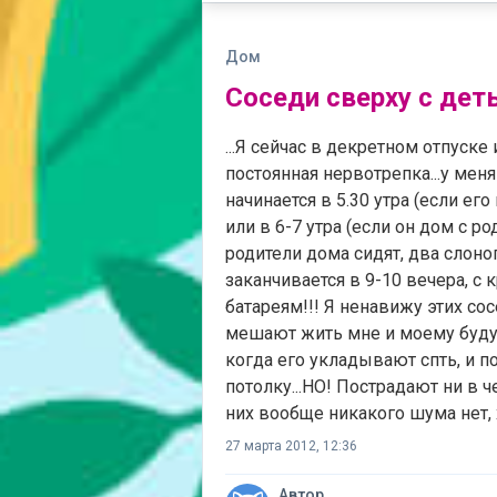
Дом
Соседи сверху с дет
...Я сейчас в декретном отпуске
постоянная нервотрепка...у меня
начинается в 5.30 утра (если ег
или в 6-7 утра (если он дом с р
родители дома сидят, два слоноп
заканчивается в 9-10 вечера, с
батареям!!! Я ненавижу этих со
мешают жить мне и моему буду
когда его укладывают спть, и п
потолку...НО! Пострадают ни в 
них вообще никакого шума нет, х
27 марта 2012, 12:36
Автор