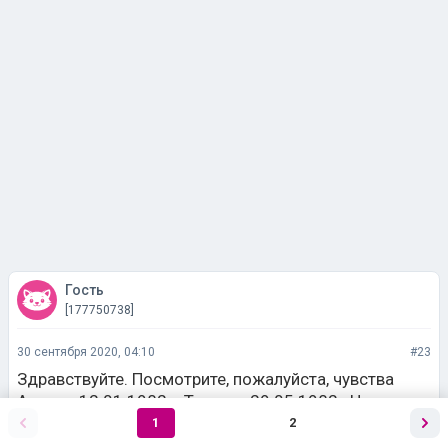
Гость
[177750738]
30 сентября 2020, 04:10
#23
Здравствуйте. Посмотрите, пожалуйста, чувства
Андрея 12.01.1982 к Татьяне 29.05.1982 . Намерен
ли он строить серьёзные отношения ?
1
2