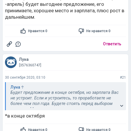
-апрель) будет выгоднее предложение, его
принимаете, хорошее место и зарплата, плюс рост в
дальнейшем.
Нравится 0
Не нравится 0
Ответить
Луна
[3576360747]
30 сентября 2020, 03:10
#21
Луна
Будет предложение в конце оетября, но зарплата Вас
не устроит. Если и устроитесь, то проработаете не
более чем пол года. Будете стоять перед выбором
стоит ли. Материально все улучшиться к лету, не
раньше. Весной( не начало, с конца марта -апрель)
*в конце октября
будет выгоднее предложение, его принимаете,
хорошее место и зарплата, плюс рост в дальнейшем.
Нравится 0
Не нравится 0