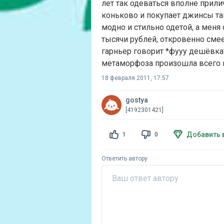
лет так одеваться вполне прили
коньково и покупает джинсы там 
модно и стильно одетой, а меня
тысячи рублей, откровенно смее
гарньер говорит *фууу дешёвка*
метаморфоза произошла всего п
18 февраля 2011, 17:57
gostya
[4192301421]
Добавить 
1
0
Ответить автору