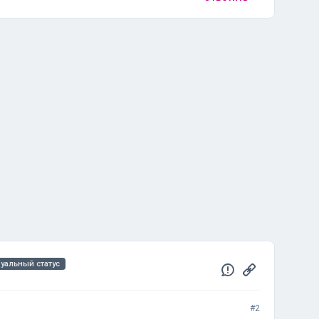
уальный статус
#2