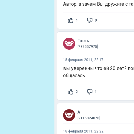
Автор, а зачем Вы дружите с т
4
0
Гость
[737557975]
18 февраля 2011, 22:17
вы уверенны что ей 20 лет? пов
общалась.
2
1
А
[2115824078]
18 февраля 2011, 22:22