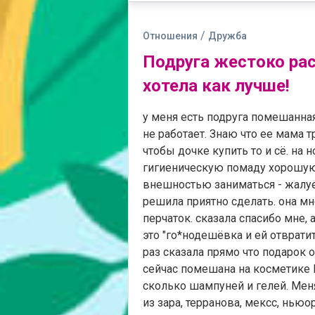
/
Отношения
Дружба
Подруга жестоко рас
хотела как лучше!
у меня есть подруга помешанная
не работает. Знаю что ее мама т
чтобы дочке купить то и сё. на 
гигиеническую помаду хорошую,
внешностью заниматься - жалует
решила приятно сделать. она м
перчаток. сказала спасибо мне, 
это "го*нодешёвка и ей отвратит
раз сказала прямо что подарок от
сейчас помешана на косметике Lu
сколько шампуней и гелей. Меня
из зара, терранова, мексс, ньюо