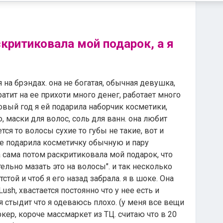
критиковала мой подарок, а я
 на брэндах. она не богатая, обычная девушка,
ратит на ее прихоти много денег, работает много
новый год я ей подарила наборчик косметики,
 маски для волос, соль для ванн. она любит
ся то волосы сухие то губы не такие, вот и
не подарила косметичку обычную и пару
а сама потом раскритиковала мой подарок, что
ельно мазать это на волосы". и так несколько
стой и чтоб я его назад забрала. я в шоке. Она
sh, хвастается постоянно что у нее есть и
 стыдит что я одеваюсь плохо. (у меня все вещи
ркер, короче массмаркет из ТЦ. считаю что в 20