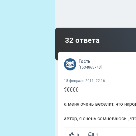
32 ответа
Гость
[1534865743]
18 февраля 2011, 22:16
:)))))))))
а меня очень веселит, что наро
автор, я очень сомневаюсь , ч
0
2