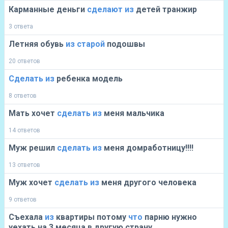
Карманные деньги
сделают
из
детей транжир
3 ответа
Летняя обувь
из
старой
подошвы
20 ответов
Сделать
из
ребенка модель
8 ответов
Мать хочет
сделать
из
меня мальчика
14 ответов
Муж решил
сделать
из
меня домработницу!!!!
13 ответов
Муж хочет
сделать
из
меня другого человека
9 ответов
Съехала
из
квартиры потому
что
парню нужно
уехать на 3 месяца в другую страну