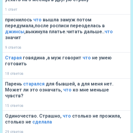
1 ответ
приснилось
что
вышла замуж потом
передумала,после росписи переоделась в
джинсы
,выкинула платье.читать дальше..
что
значит
9 ответов
Старая
говядина ,а муж говорит
что
не умею
готовить
18 ответов
Парень
старался
для бывшей, а для меня нет.
Может ли это означать,
что
ко мне меньше
чувств?
15 ответов
Одиночество. Страшно,
что
столько не прожила,
столько не
сделала
29 ответов