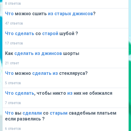
8 ответов
Что
можно сшить
из
старых
джинсов
?
47 ответов
Что
сделать
со
старой
шубой ?
17 ответов
Как
сделать
из
джинсов
шорты
21 ответ
Что
можно
сделать
из
стекляруса?
5 ответов
Что
сделать
, чтобы никто
из
них не обижался
7 ответов
Что
вы
сделали
со
старым
свадебным платьем
если развелись ?
6 ответов