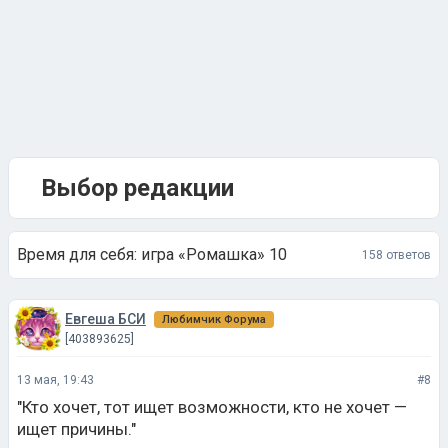
Выбор редакции
Время для себя: игра «Ромашка» 10
158 ответов
Евгеша БСИ
Любимчик Форума
[403893625]
13 мая, 19:43
#8
"Кто хочет, тот ищет возможности, кто не хочет —
ищет причины."
Нравится 0
Не нравится 0