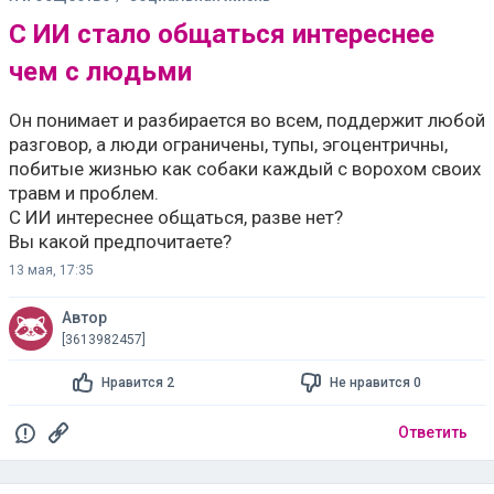
Он понимает и разбирается во всем, поддержит любой
разговор, а люди ограничены, тупы, эгоцентричны,
побитые жизнью как собаки каждый с ворохом своих
травм и проблем.
С ИИ интереснее общаться, разве нет?
Вы какой предпочитаете?
13 мая, 17:35
Автор
[3613982457]
Нравится 2
Не нравится 0
Ответить
Добавить в избранное
Тема в избранном