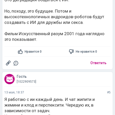
создавать с ИИ для дружбы или секса.
Фильм Искусственный разум 2001 года наглядно
это показывает.
Нравится 0
Не нравится 0
Ответить
Гость
[1022909573]
13 мая, 18:37
#5
Я работаю с ии каждый день. И чат жипити и
жемини и клод и перспексити. Чередую их, в
зависимости от задач.
И я не общаюсь с ии. Я ставлю задачу, он делает.
Кукуха у людей поехала с ии общаться🤢 писали
уже, как один такой полудурок уже самоубился изза