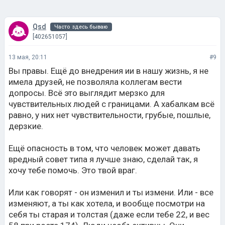
[402651057]
13 мая, 20:11
#9
Вы правы. Ещё до внедрения ии в нашу жизнь, я не
имела друзей, не позволяла коллегам вести
допросы. Всё это выглядит мерзко для
чувствительных людей с границами. А хабалкам всё
равно, у них нет чувствительности, грубые, пошлые,
дерзкие.
Ещё опасность в том, что человек может давать
вредный совет типа я лучше знаю, сделай так, я
хочу тебе помочь. Это твой враг.
Или как говорят - он изменил и ты измени. Или - все
изменяют, а ты как хотела, и вообще посмотри на
себя ты старая и толстая (даже если тебе 22, и вес
58 при росте 174). Люди необъективны. Они
говорят о себе. Сплошное соперничество. Никто не
хочет чтоб ты был лучше и жил лучше своих
товарок.