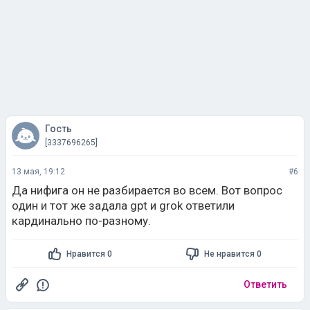
Гость
[3337696265]
13 мая, 19:12
#6
Да нифига он не разбирается во всем. Вот вопрос
один и тот же задала gpt и grok ответили
кардинально по-разному.
Нравится 0
Не нравится 0
Ответить
Точка
Дипломат года
[403764751]