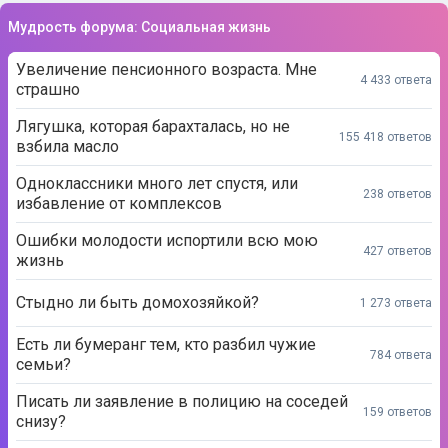
Увеличение пенсионного возраста. Мне
4 433 ответа
страшно
Лягушка, которая барахталась, но не
155 418 ответов
взбила масло
Одноклассники много лет спустя, или
238 ответов
избавление от комплексов
Ошибки молодости испортили всю мою
427 ответов
жизнь
Стыдно ли быть домохозяйкой?
1 273 ответа
Есть ли бумеранг тем, кто разбил чужие
784 ответа
семьи?
Писать ли заявление в полицию на соседей
159 ответов
снизу?
Жены, почему вы обвиняете любовниц, а не
911 ответов
себя?