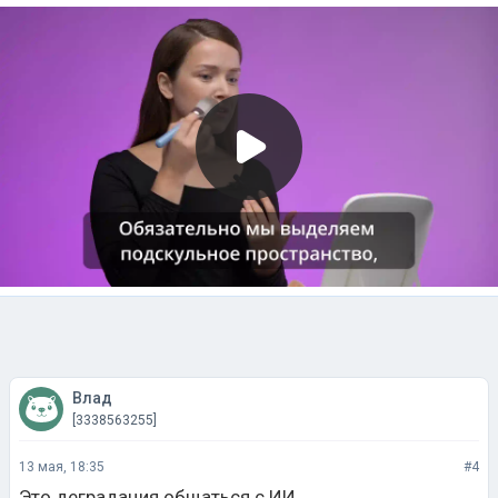
Влад
[3338563255]
13 мая, 18:35
#4
Это деградация общаться с ИИ.
Но, походу, это будущее. Потом и
высокотехнологичных андроидов-роботов будут