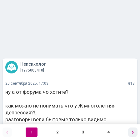
Непсихолог
[1975003410]
20 сентября 2025, 17:03
#18
ну а от форума чо хотите?
как можно не понимать что у Ж многолетняя
депрессия?!...
разговоры вели бытовые только видимо
настоящей духовной близости и Не было
1
2
3
4
у Ж не у всех есть любовь к девочкам