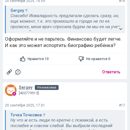
20 сентября 2025, 16:59
#16
Sergey
Спасибо! Инвалидность предлагали сделать сразу, но,
еще момент, т.к. это произошло в городе не по ее
прописке, меня врач спросила будем ли мы ее на учет
ставить. Я как то не ожидаламал это присходит
автоматом. Но тут я понял, может она еще в себя
Оформляйте и не парьтесь. Финансово будет легче.
придет, а главное решил что бы не портить биографию
И как это может испортить биографию ребёнка?
ребенка, что мама на учете состоит
Нравится 10
Не нравится 0
Ответить
Sergey
Незнакомка
[403779913]
20 сентября 2025, 17:01
#17
Точка Точковна
Ну что ж есть люди по крепче с психикой, а есть
послабее и совсем слабой. Вы выбрали последеий