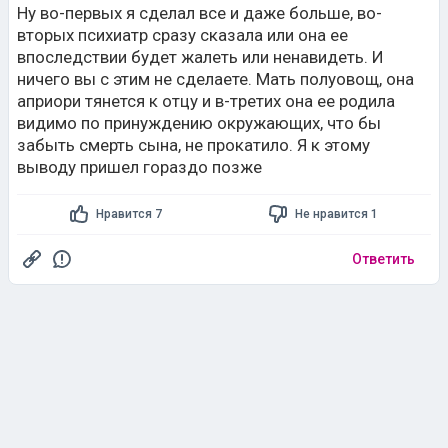
в критический момент слабости на нее накатило. Так
Ну во-первых я сделал все и даже больше, во-
бывает и с вполне здоровыми людьми. Что-то вы не
вторых психиатр сразу сказала или она ее
договариваете. Мужчины не особенно чуткий народ.
впоследствии будет жалеть или ненавидеть. И
Для, вас же женские эмоции, состояния-пустой звук,
ничего вы с этим не сделаете. Мать полуовощ, она
перебесится. Надеюсь, что у вас это не так. А то, что
априори тянется к отцу и в-третих она ее родила
дочь ее не воспринимает... Так ведь вы тоже
видимо по принуждению окружающих, что бы
родитель, что вы сделали, чтобы помочь им наладить
контакт?
забыть смерть сына, не прокатило. Я к этому
выводу пришел гораздо позже
Нравится 7
Не нравится 1
Ответить