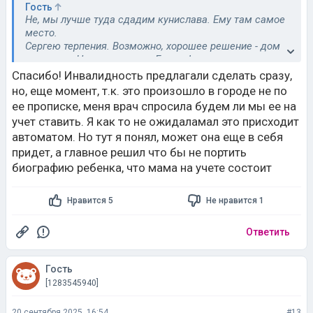
Гость
Не, мы лучше туда сдадим кунислава. Ему там самое
место.
Сергею терпения. Возможно, хорошее решение - дом
по уходу... Но оно дорогое. Если оформят пенсию -
нужно будет только доплачивать, уже легче.
Спасибо! Инвалидность предлагали сделать сразу,
но, еще момент, т.к. это произошло в городе не по
ее прописке, меня врач спросила будем ли мы ее на
учет ставить. Я как то не ожидаламал это присходит
автоматом. Но тут я понял, может она еще в себя
придет, а главное решил что бы не портить
биографию ребенка, что мама на учете состоит
Нравится 5
Не нравится 1
Ответить
Гость
[1283545940]
20 сентября 2025, 16:54
#13