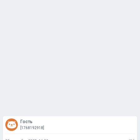
Гость
[1768192918]