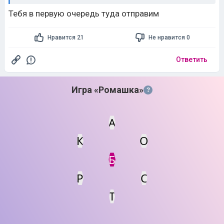
Тебя в первую очередь туда отправим
Нравится 21
Не нравится 0
Ответить
Игра «Ромашка»
?
А
К
О
Статус
Мин. кол-во очков
Б
Р
С
Т