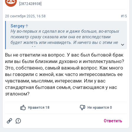
[2872428938]
20 сентября 2025, 16:58
#15
Sergey
Ну во-первых я сделал все и даже больше, во-вторых
психиатр сразу сказала или она ее впоследствии
будет жалеть или ненавидеть. И ничего вы с этим не
сделаете. Мать полуовощ, она априори тянется к отцу
и в-третих она ее родила видимо по принуждению
Вы не ответили на вопрос. У вас был бытовой брак
окружающих, что бы забыть смерть сына, не
или вы были близкими духовно и интеллектуально?
прокатило. Я к этому выводу пришел гораздо позже
Это, собственно, самый важный вопрос. Как много
вы говорили с женой, как часто интересовались ее
чувствами, мыслями, интересами. Или у вас
стандартная бытовая семья, считающаяся у нас
эталоном?
Нравится 18
Не нравится 0
Ответить