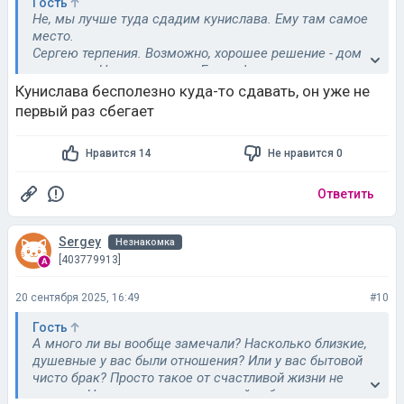
Гость
Не, мы лучше туда сдадим кунислава. Ему там самое
место.
Сергею терпения. Возможно, хорошее решение - дом
по уходу... Но оно дорогое. Если оформят пенсию -
нужно будет только доплачивать, уже легче.
Кунислава бесполезно куда-то сдавать, он уже не
первый раз сбегает
Нравится 14
Не нравится 0
Ответить
Sergey
Незнакомка
[403779913]
20 сентября 2025, 16:49
#10
Гость
А много ли вы вообще замечали? Насколько близкие,
душевные у вас были отношения? Или у вас бытовой
чисто брак? Просто такое от счастливой жизни не
делают. Наверное, очень одинокой себя чувствовала и