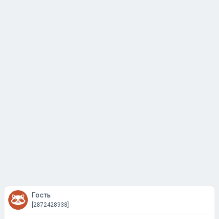
Гость
[2872428938]