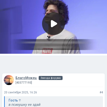
БлагоМужец
Звезда форума
[403777193]
20 сентября 2025, 16:26
#4
Гость
в психушку ее здай