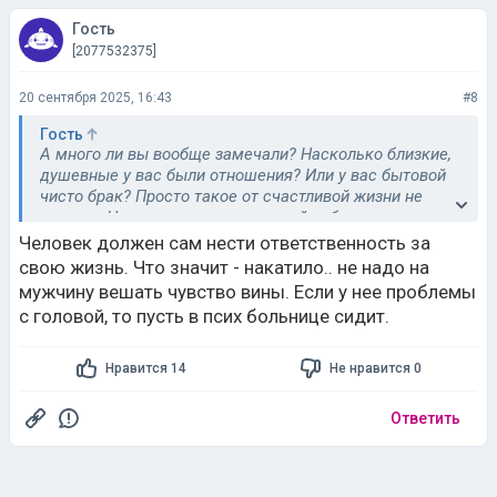
Гость
[2077532375]
20 сентября 2025, 16:43
#8
Гость
А много ли вы вообще замечали? Насколько близкие,
душевные у вас были отношения? Или у вас бытовой
чисто брак? Просто такое от счастливой жизни не
делают. Наверное, очень одинокой себя чувствовала и
в критический момент слабости на нее накатило. Так
Человек должен сам нести ответственность за
бывает и с вполне здоровыми людьми. Что-то вы не
свою жизнь. Что значит - накатило.. не надо на
договариваете. Мужчины не особенно чуткий народ.
мужчину вешать чувство вины. Если у нее проблемы
Для, вас же женские эмоции, состояния-пустой звук,
с головой, то пусть в псих больнице сидит.
перебесится. Надеюсь, что у вас это не так. А то, что
дочь ее не воспринимает... Так ведь вы тоже
родитель, что вы сделали, чтобы помочь им наладить
Нравится 14
Не нравится 0
контакт?
Ответить