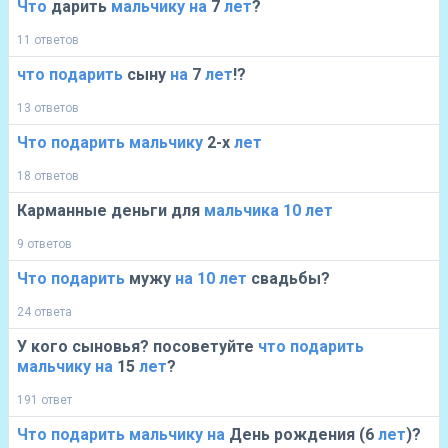
Что
дарить
мальчику
на
7
лет
?
11 ответов
что
подарить
сыну
на
7
лет
!?
13 ответов
Что
подарить
мальчику
2-х
лет
18 ответов
Карманные деньги для
мальчика
10
лет
9 ответов
Что
подарить
мужу
на
10
лет
свадьбы?
24 ответа
У кого сыновья? посоветуйте
что
подарить
мальчику
на
15
лет
?
191 ответ
Что
подарить
мальчику
на
День рождения (6
лет
)?