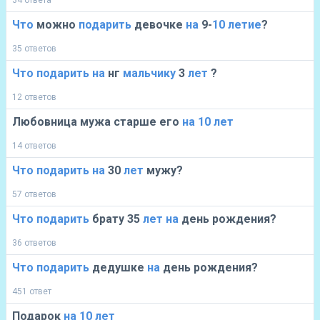
34 ответа
Что
можно
подарить
девочке
на
9-
10
летие
?
35 ответов
Что
подарить
на
нг
мальчику
3
лет
?
12 ответов
Любовница мужа старше его
на
10
лет
14 ответов
Что
подарить
на
30
лет
мужу?
57 ответов
Что
подарить
брату 35
лет
на
день рождения?
36 ответов
Что
подарить
дедушке
на
день рождения?
451 ответ
Подарок
на
10
лет