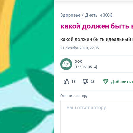
/
Здоровье
Диеты и ЗОЖ
какой должен быть в
какой должен быть идеальный 
21 октября 2010, 22:35
ооо
[1660613514]
Добавить 
13
23
Ответить автору