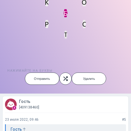
К
О
Статус
Мин. кол-во очков
Б
Р
С
Т
НАЖИМАЙТЕ НА БУКВЫ
Отправить
Удалить
Гость
[409138460]
23 июля 2022, 09:46
#5
Гость