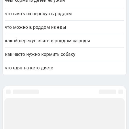
чем кормить детей на ужин
что взять на перекус в роддом
что можно в роддом из еды
какой перекус взять в роддом на роды
как часто нужно кормить собаку
что едят на кето диете
Чат комнаты
Красота
Я и общество
Мой образ
Отношения
Развлечения