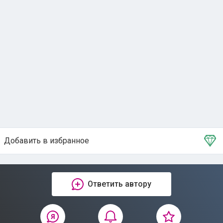
Добавить в избранное
Тема в избранном
Ответить автору