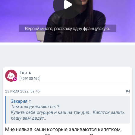
Гость
[409138460]
23 июля 2022, 09:45
#4
Захария
Там холодильника нет?
Купите себе огурцов и каш на три дня.. Кипяток залить
кашу вам дадут..
Мне нельзя каши которые заливаются кипятком,