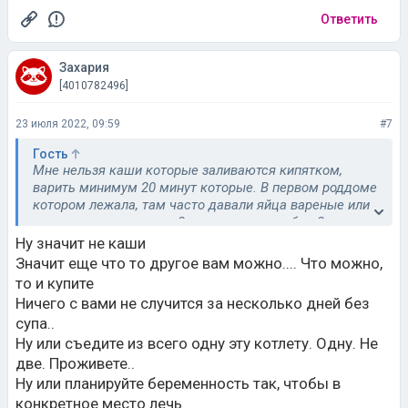
Ответить
Захария
[4010782496]
23 июля 2022, 09:59
#7
Гость
Мне нельзя каши которые заливаются кипятком,
варить минимум 20 минут которые. В первом роддоме
котором лежала, там часто давали яйца вареные или
омлет на завтрак, я по 2 порции ела, на обед 2
котлеты к примеру вместо одной и без гарнира, рядом
Ну значит не каши
был магазин и холодильник рабочий. В другом
Значит еще что то другое вам можно.... Что можно,
роддоме холодильник часто отключали, девочки
то и купите
жаловались, что еда за ночь испортилась наверное. И
Ничего с вами не случится за несколько дней без
там несмотря на условия, всякие реанимации, новое
супа..
оборудование с питанием беда, даже кефир мерными
Ну или съедите из всего одну эту котлету. Одну. Не
стаканами давали
две. Проживете..
Ну или планируйте беременность так, чтобы в
конкретное место лечь