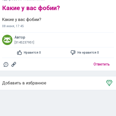
Какие у вас фобии?
Какие у вас фобии?
08 июня, 17:45
Автор
[3145237951]
Нравится 0
Не нравится 0
Ответить
Добавить в избранное
Тема в избранном