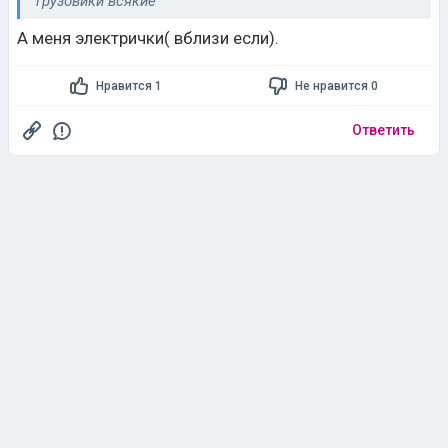
грузовики всякие
А меня электрички( вблизи если).
Нравится 1
Не нравится 0
Ответить