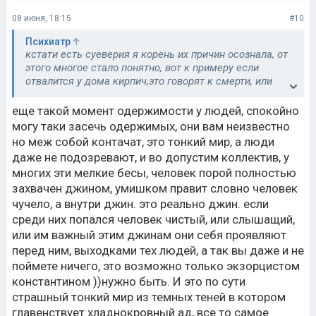
08 июня, 18:15
#10
Психиатр
кстати есть суеверия я корень их причин осознала, от
этого многое стало понятно, вот к примеру если
отвалится у дома кирпич,это говорят к смерти, или
если не заделаны стены типа дыры трещины ну вы
поняли, в общем дом не обустроен тоже типа к
еще такой момент одержимости у людей, спокойно
смерти, несет вполне адекватный характер, ведь
могу таки засечь одержимых, они вам неизвестно
через сквозняки плесень люди заболевают, сердце
но меж собой контачат, это тонкий мир, а люди
страдает имунка отсюда серд приступы инфаркты и
даже не подозревают, и во допустим коллектив, у
далее по списку, это действительно так, и так во всем,
многих эти мелкие бесы, человек порой полностью
хотя есть шизо суеверия явно придуманные
захвачен джином, умишком правит словно человек
шизиками. вот я от них страдаю, пока разобрала
сколько передумала, кому то пох, а я застряла в этих
чучело, а внутри джин. это реально джин. если
дебрях, чтоб прочистить к свету. сволочи ту.пые. 😠 и
среди них попался человек чистый, или слышащий,
мне поэтому штудирую часто тему о шизе у родов.
или им важный этим джинам они себя проявляют
Уже есть сырое мнение, что шизики это грешки
перед ним, выходками тех людей, а так вы даже и не
предков. и связано это каким то родом с большими
поймете ничего, это возможно только экзорцистом
деньгами, воровство и так далее, долго объяснять. то
константином ))нужно быть. И это по сути
есть шиза это можно сказать чертовщина. тьма из
душонок шизиков лезет.
страшный тонкий мир из темных теней в котором
главенствует хладнокровный ад, все то самое