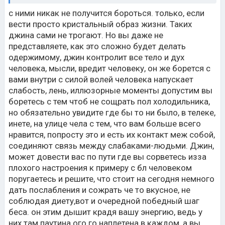
подозревают, и во допустим коллектив, у многих эти
мелкие бесы, человек порой полностью захвачен
с ними никак не получится бороться. только, если
джином, умишком правит словно человек чучело, а
вести просто кристальный образ жизни. Таких
внутри джин. это реально джин. если среди них
джина сами не трогают. Но вы даже не
попался человек чистый, или слышащий, или им
представляете, как это сложно будет делать
важный этим джинам они себя проявляют перед ним,
одержимому, джин контролит все тело и дух
выходками тех людей, а так вы даже и не поймете
человека, мысли, вредит человеку, он же борется с
ничего, это возможно только экзорцистом
константином ))нужно быть. И это по сути страшный
вами внутри с силой волей человека напускает
тонкий мир из темных теней в котором главенствует
слабость, лень, иллюзорные моменты допустим вы
хладнокровный ад, все то самое мерзотное, это, они
боретесь с тем чтоб не сощрать пол холодильника,
бесы.
но обязательно увидите где бы то ни было, в телеке,
инете, на улице чела с тем, что вам больше всего
нравится, попросту это и есть их контакт меж собой,
соединяют связь между слабаками-людьми. Джин,
может довести вас по пути где вы сорветесь изза
плохого настроения к примеру с бл человеком
поругаетесь и решите, что стоит на сегодня немного
дать послабления и сожрать че то вкусное, не
соблюдая диету,вот и очередной победный шаг
беса. он этим дышит крадя вашу энергию, ведь у
них там паутина ого го наплетена в каждом, а вы