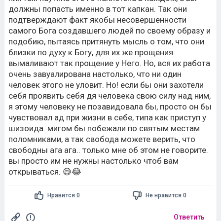
должны попасть именно в тот капкан. Так они
подтверждают факт якобы несовершенности
самого Бога создавшего людей по своему образу и
подобию, пытаясь притянуть мысль о том, что они
близки по духу к Богу, для их же прощения
вымаливают так прощение у Него. Но, вся их работа
очень завуалирована настолько, что ни один
человек этого не уловит. Но! если бы они захотели
себя проявить себя дя человека свою силу над ним,
я этому человеку не позавидовала бы, просто он бы
чувствовал ад при жизни в себе, типа как приступ у
шизоида. мигом бы побежали по святым местам
поломниками, а так свобода можете верить, что
свободны ага ага.. только мне об этом не говорите.
вы просто им не нужны настолько чтоб вам
открываться. 😅😂
Нравится 0
Не нравится 0
Ответить