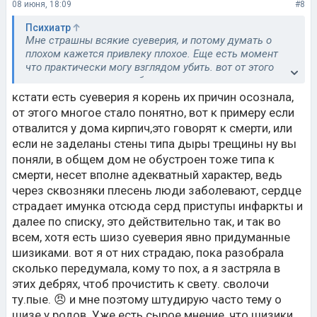
08 июня, 18:09
#8
Психиатр
Мне страшны всякие суеверия, и потому думать о
плохом кажется привлеку плохое. Еще есть момент
что практически могу взглядом убить. вот от этого
страшно навредить любящим людям. врагу не
пожелаешь. хотя вдруг это предвестник. просто были
кстати есть суеверия я корень их причин осознала,
инциденты которые так и сбылись. боюсь себя
от этого многое стало понятно, вот к примеру если
практически. 😠 боюсь людей-не таких как я по
отвалится у дома кирпич,это говорят к смерти, или
природе но прекрасно понимающая что они из ся
если не заделаны стены типа дыры трещины ну вы
представляют, и потому допустим их знания могут
поняли, в общем дом не обустроен тоже типа к
меня просто пугать настолько, что готова сбежать на
смерти, несет вполне адекватный характер, ведь
необитаемый остров, хотя уже понимаю. что много
надуманного мной, как говорят у страх глаза велики.
через сквозняки плесень люди заболевают, сердце
классно?😉 узнать такое? то-то жа!
страдает имунка отсюда серд приступы инфаркты и
далее по списку, это действительно так, и так во
всем, хотя есть шизо суеверия явно придуманные
шизиками. вот я от них страдаю, пока разобрала
сколько передумала, кому то пох, а я застряла в
этих дебрях, чтоб прочистить к свету. сволочи
ту.пые. 😠 и мне поэтому штудирую часто тему о
шизе у родов. Уже есть сырое мнение, что шизики