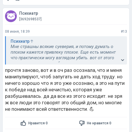
Психиатр
[3692698537]
08 июня, 18:39
#13
Психиатр
Мне страшны всякие суеверия, и потому думать о
плохом кажется привлеку плохое. Еще есть момент
что практически могу взглядом убить. вот от этого
страшно навредить любящим людям. врагу не
пожелаешь. хотя вдруг это предвестник. просто были
прочтя заново, вот и в оч раз осознала, что и меня
инциденты которые так и сбылись. боюсь себя
манипулируют, чтоб запугать не дать ход труду. но
практически. 😠 боюсь людей-не таких как я по
ничего хорошо что я это уже осознаю, а это на пути
природе но прекрасно понимающая что они из ся
к победе над всей нечистью, которая уже
представляют, и потому допустим их знания могут
разбушевалась. да да все из этого исходит. не зря
меня просто пугать настолько, что готова сбежать на
ж все люди это говорят это общий дом, но многие
необитаемый остров, хотя уже понимаю. что много
надуманного мной, как говорят у страх глаза велики.
не понимают всей ответственности. 💪
классно?😉 узнать такое? то-то жа!
Нравится 0
Не нравится 0