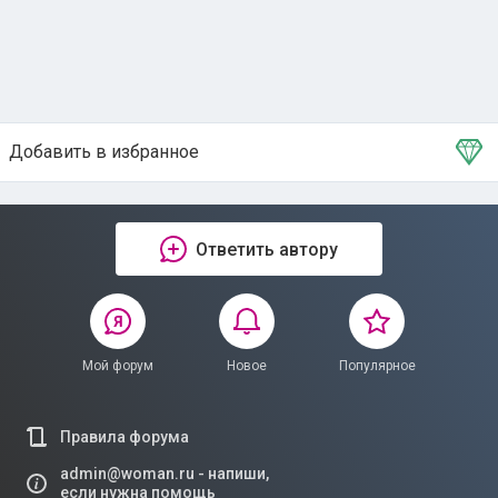
Добавить в избранное
Тема в избранном
Ответить автору
Мой форум
Новое
Популярное
Правила форума
admin@woman.ru - напиши,
если нужна помощь