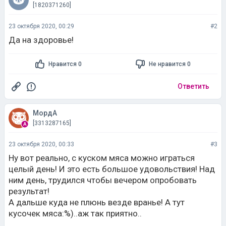
[1820371260]
23 октября 2020, 00:29
#2
Да на здоровье!
Нравится 0
Не нравится 0
Ответить
МордА
[3313287165]
23 октября 2020, 00:33
#3
Ну вот реально, с куском мяса можно играться
целый день! И это есть большое удовольствия! Над
ним день, трудился чтобы вечером опробовать
результат!
А дальше куда не плюнь везде вранье! А тут
кусочек мяса:%)..аж так приятно..