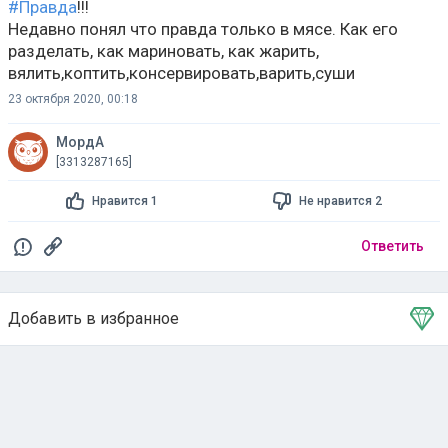
#Правда
!!!
Недавно понял что правда только в мясе. Как его
разделать, как мариновать, как жарить,
вялить,коптить,консервировать,варить,суши
23 октября 2020, 00:18
МордА
[3313287165]
Нравится 1
Не нравится 2
Ответить
Добавить в избранное
Тема в избранном