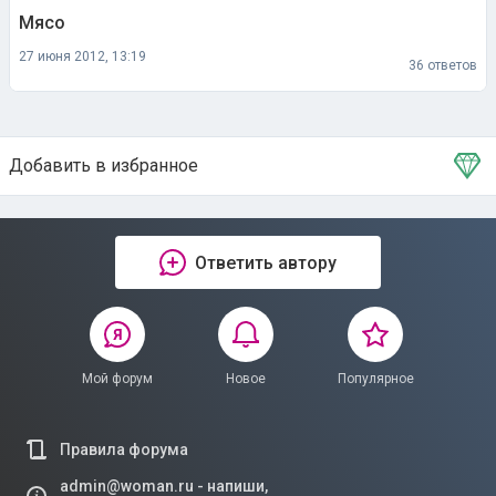
Мясо
27 июня 2012, 13:19
36 ответов
Добавить в избранное
Тема в избранном
Ответить автору
Мой форум
Новое
Популярное
Правила форума
admin@woman.ru - напиши,