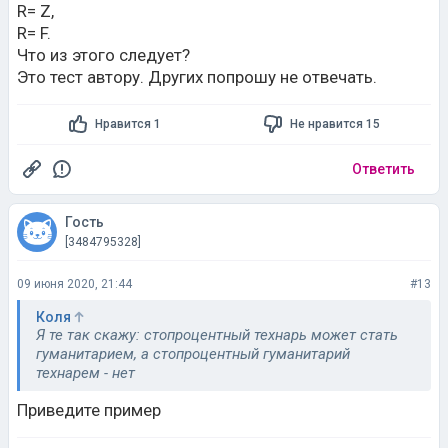
R= Z,
R= F.
Что из этого следует?
Это тест автору. Других попрошу не отвечать.
Нравится 1
Не нравится 15
Ответить
Гость
[3484795328]
09 июня 2020, 21:44
#13
Коля
Я те так скажу: стопроцентный технарь может стать
гуманитарием, а стопроцентный гуманитарий
технарем - нет
Приведите пример