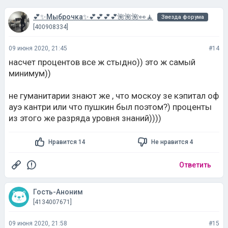
💕✨Мыброчка✨💕💕💕💕🌺🌺🌺👀🧘
Звезда форума
[400908334]
09 июня 2020, 21:45
#14
насчет процентов все ж стыдно)) это ж самый
минимум))
не гуманитарии знают же , что москоу зе кэпитал оф
ауэ кантри или что пушкин был поэтом?) проценты
из этого же разряда уровня знаний))))
Нравится 14
Не нравится 4
Ответить
Гость-Аноним
[4134007671]
09 июня 2020, 21:58
#15