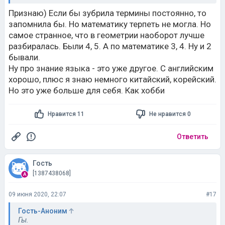
не гуманитарии знают же , что москоу зе кэпитал оф
ауэ кантри или что пушкин был поэтом?) проценты из
Признаю) Если бы зубрила термины постоянно, то
этого же разряда уровня знаний))))
запомнила бы. Но математику терпеть не могла. Но
самое странное, что в геометрии наоборот лучше
разбиралась. Были 4, 5. А по математике 3, 4. Ну и 2
бывали.
Ну про знание языка - это уже другое. С английским
хорошо, плюс я знаю немного китайский, корейский.
Но это уже больше для себя. Как хобби
Нравится 11
Не нравится 0
Ответить
Гость
[1387438068]
09 июня 2020, 22:07
#17
Гость-Аноним
Гы.