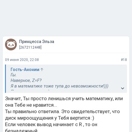
Принцесса Эльза
[2672112448]
09 июня 2020, 22:08
#18
Гость-Аноним
Гы.
Наверное, Z=F?
Я в математике тоже тупа до невозможности!)))
Просто интересно.)
Пардон за вторжение.)))
Значит, Ты просто ленишься учить математику, или
она Тебе не нравится...
Ты правильно ответила. Это свидетельствует, что
диск мироощущения у Тебя вертится :)
Если человек вывод начинает с R , то он
безнадежный...