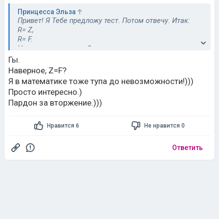
Принцесса Эльза
Привет! Я Тебе предложу тест. Потом отвечу. Итак:
R= Z,
R= F.
Что из этого следует?
Это тест автору. Других попрошу не отвечать.
Гы.
Наверное, Z=F?
Я в математике тоже тупа до невозможности!)))
Просто интересно.)
Пардон за вторжение.)))
Нравится 6
Не нравится 0
Ответить