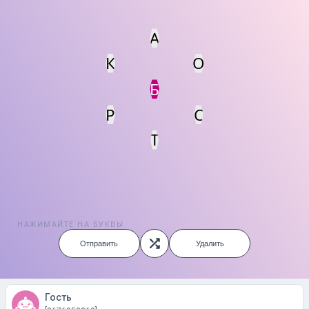
А
К
О
Статус
Мин. кол-во очков
Б
Р
С
Т
НАЖИМАЙТЕ НА БУКВЫ
Отправить
Удалить
Гость