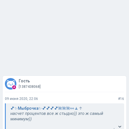
Гость
[1387438068]
09 июня 2020, 22:06
#16
💕✨Мыброчка✨💕💕💕💕🌺🌺🌺👀🧘
насчет процентов все ж стыдно)) это ж самый
минимум))