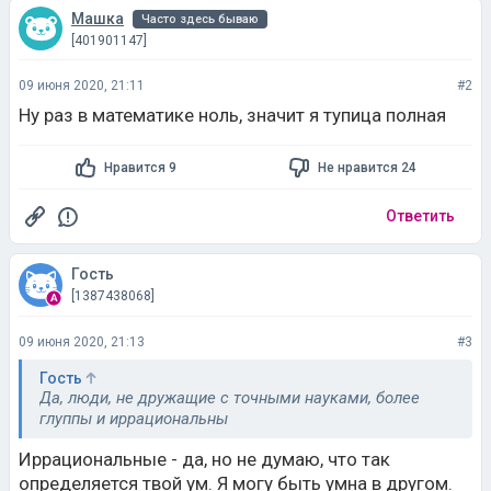
Машка
Часто здесь бываю
[401901147]
09 июня 2020, 21:11
#2
Ну раз в математике ноль, значит я тупица полная
Нравится 9
Не нравится 24
Ответить
Гость
[1387438068]
09 июня 2020, 21:13
#3
Гость
Да, люди, не дружащие с точными науками, более
глуппы и иррациональны
Иррациональные - да, но не думаю, что так
определяется твой ум. Я могу быть умна в другом.