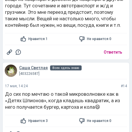
городе. Тут сочетание и автотранспорт и ж/д и
грузчики. Это мне переезд предстоит, поэтому
такие мысли. Вещей не настолько много, чтобы
контейнер был нужен, но вещи, посуда, книги и т.п.
Нравится 1
Не нравится 0
Ответить
Саша Светлая
Всех здесь знаю
[403226587]
17 мая, 14:24
#14
До сих пор мечтаю о такой микроволновке как в
«Детях Шпионов», когда кладешь квадратик, а из
него получается бургер, картоха и кола😄
Нравится 3
Не нравится 0