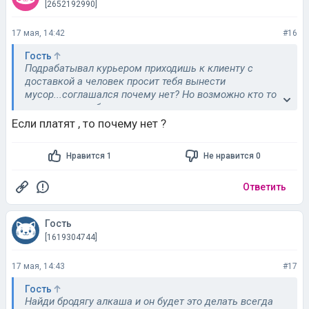
[2652192990]
17 мая, 14:42
#16
Гость
Подрабатывал курьером приходишь к клиенту с
доставкой а человек просит тебя вынести
мусор...соглашался почему нет? Но возможно кто то
не согласился бы
Если платят , то почему нет ?
Нравится 1
Не нравится 0
Ответить
Гость
[1619304744]
17 мая, 14:43
#17
Гость
Найди бродягу алкаша и он будет это делать всегда