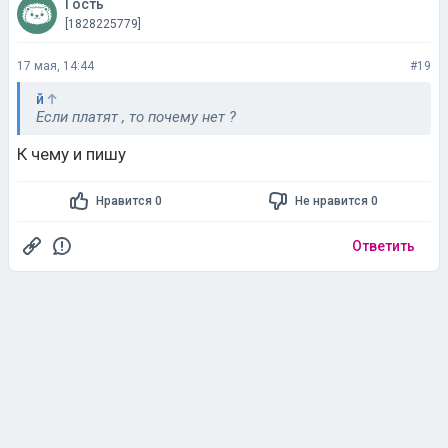
Гость
[1828225779]
17 мая, 14:44
#19
й
Если платят , то почему нет ?
К чему и пишу
Нравится 0
Не нравится 0
Ответить