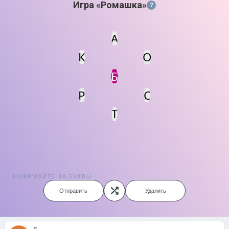
Игра «Ромашка»
?
А
К
О
Статус
Мин. кол-во очков
Б
Р
С
Т
НАЖИМАЙТЕ НА БУКВЫ
Отправить
Удалить