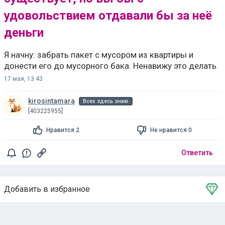
удовольствием отдавали бы за неё
деньги
Я начну: забрать пакет с мусором из квартиры и
донести его до мусорного бака. Ненавижу это делать.
17 мая, 13:43
kirosintamara
Всех здесь знаю
[403225955]
Нравится 2
Не нравится 0
Ответить
Добавить в избранное
Тема в избранном