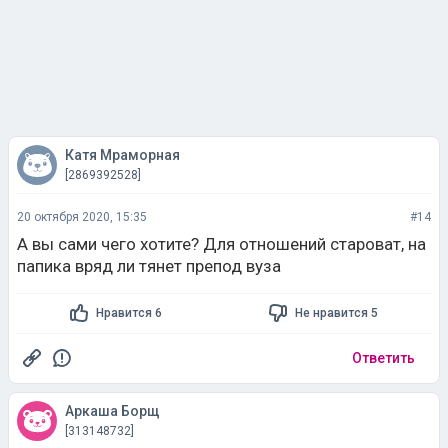
Катя Мраморная
[2869392528]
20 октября 2020, 15:35
#14
А вы сами чего хотите? Для отношений староват, на
папика вряд ли тянет препод вуза
Нравится 6
Не нравится 5
Ответить
Аркаша Борщ
[313148732]