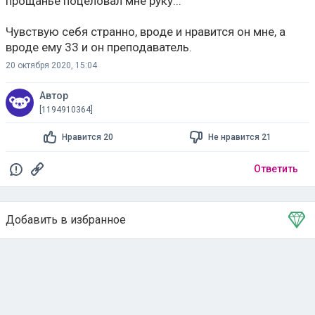
прощанье поцеловал мне руку...
Чувствую себя странно, вроде и нравится он мне, а
вроде ему 33 и он преподаватель.
20 октября 2020, 15:04
Автор
[1194910364]
Нравится 20
Не нравится 21
Ответить
Добавить в избранное
Тема в избранном