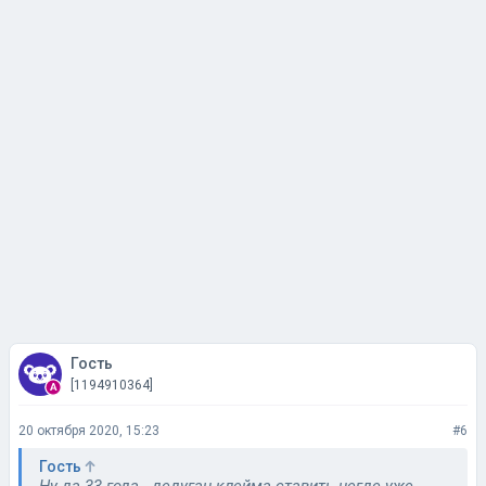
Гость
[1194910364]
20 октября 2020, 15:23
#6
Гость
Ну да 33 года - дедуган клейма ставить негде уже.