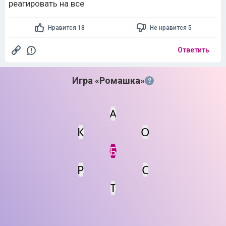
реагировать на все
Нравится 18
Не нравится 5
Ответить
Игра «Ромашка»
?
А
К
О
Статус
Мин. кол-во очков
Б
Р
С
Т