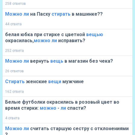
258 ответов
Можно
ли
на Пасху
стирать
в машинке??
44 ответа
белая юбка при стирке с цветной
вещью
окрасилась,
можно
ли
исправить?
252 ответа
Можно
ли
вернуть
вещь
в магазин без чека?
26 ответов
Стирать
женские
вещи
мужчине
162 ответа
Белые футболки окрасились в розовый цвет во
время стирки:
можно
-
ли
спасти?
4 ответа
Можно
ли
считать старшую сестру с отклонениями
?