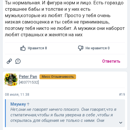
Ты нормальная. И фигура норм и лицо. Есть гораздо
страшнее бабы и толстве и у них есть
мужья,которые из любят. Просто у тебя очень
низкая самооценка и ты себя не принимаешь,
поэтому тебя никто не любит. А мужики они наборот
любят страшных и женятся на них
Нравится 8
Не нравится 0
Ответить
Peter Pan
Мисс Отзывчивость
[403771532]
08 июля, 11:38
#19
Мяумяу
Нет,они не говорят ничего плохого. Они говорят,что я
стмпатичная,чтобы я была уверена в себе ,чтобы я
открылась для общения не только с ними. Они
правы,но я не хочу.