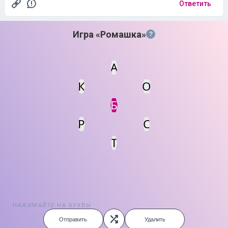
Ответить
Игра «Ромашка»
?
А
К
О
Статус
Мин. кол-во очков
Б
Р
С
Т
НАЖИМАЙТЕ НА БУКВЫ
Отправить
Удалить