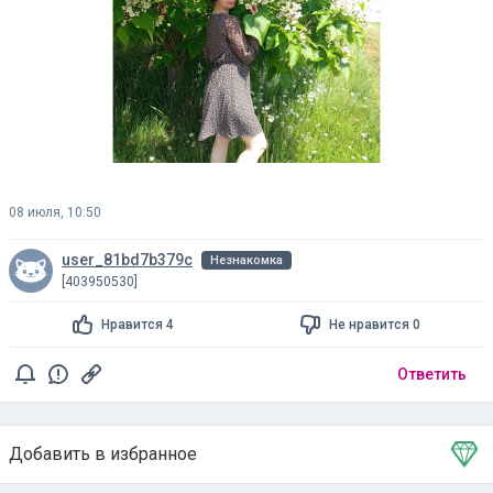
08 июля, 10:50
user_81bd7b379c
Незнакомка
[403950530]
Нравится 4
Не нравится 0
Ответить
Добавить в избранное
Тема в избранном