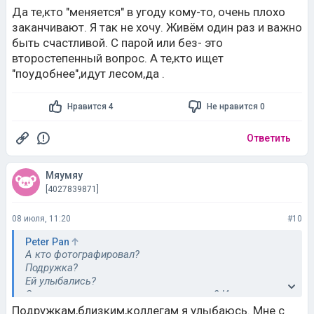
Да те,кто "меняется" в угоду кому-то, очень плохо
заканчивают. Я так не хочу. Живём один раз и важно
быть счастливой. С парой или без- это
второстепенный вопрос. А те,кто ищет
"поудобнее",идут лесом,да .
Нравится 4
Не нравится 0
Ответить
Мяумяу
[4027839871]
08 июля, 11:20
#10
Peter Pan
А кто фотографировал?
Подружка?
Ей улыбались?
Она просто окликнула, пока вы нюхали? И вы
улыбаясь ей , оглянулись?
Подружкам,близким,коллегам я улыбаюсь. Мне с