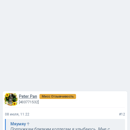
Peter Pan
Мисс Отзывчивость
[403771532]
08 июля, 11:22
#12
Мяумяу
Подружкам,близким,коллегам я улыбаюсь. Мне с