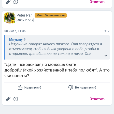
Ответить
Peter Pan
Мисс Отзывчивость
[403771532]
08 июля, 11:35
#17
Мяумяу
Нет,они не говорят ничего плохого. Они говорят,что я
стмпатичная,чтобы я была уверена в себе ,чтобы я
открылась для общения не только с ними. Они
правы,но я не хочу.
"Да,ты некрасивая,но можешь быть
доброй,лёгкой,хозяйственной и тебя полюбят". А это
чьи советы?
Нравится 0
Не нравится 0
Ответить