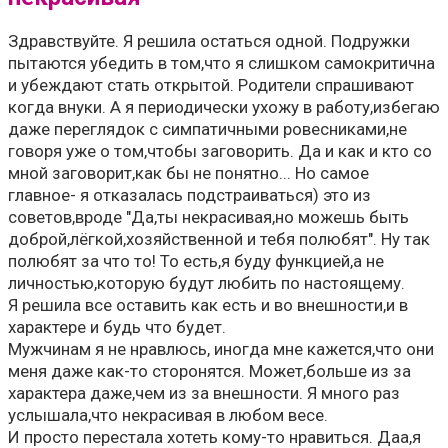
Здравствуйте. Я решила остаться одной. Подружки
пытаются убедить в том,что я слишком самокритична
и убеждают стать открытой. Родители спрашивают
когда внуки. А я периодически ухожу в работу,избегаю
даже переглядок с симпатичными ровесниками,не
говоря уже о том,чтобы заговорить. Да и как и кто со
мной заговорит,как бы не понятно... Но самое
главное- я отказалась подстраиваться) это из
советов,вроде "Да,ты некрасивая,но можешь быть
доброй,лёгкой,хозяйственной и тебя полюбят". Ну так
полюбят за что то! То есть,я буду функцией,а не
личностью,которую будут любить по настоящему.
Я решила все оставить как есть и во внешности,и в
характере и будь что будет.
Мужчинам я не нравлюсь, иногда мне кажется,что они
меня даже как-то сторонятся. Может,больше из за
характера даже,чем из за внешности. Я много раз
услышала,что некрасивая в любом весе.
И просто перестала хотеть кому-то нравиться. Даа,я