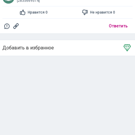
[2835669514]
Нравится 0
Не нравится 0
Ответить
Добавить в избранное
Тема в избранном