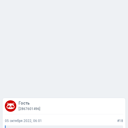
Гость
[2867601496]
05 октября 2022, 06:01
#18