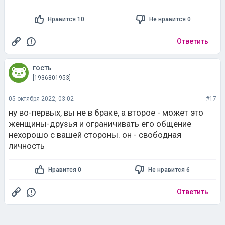
Нравится 10
Не нравится 0
Ответить
гость
[1936801953]
05 октября 2022, 03:02
#17
ну во-первых, вы не в браке, а второе - может это
женщины-друзья и ограничивать его общение
нехорошо с вашей стороны. он - свободная
личность
Нравится 0
Не нравится 6
Ответить