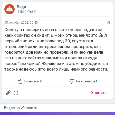
Леди
[3459047687]
05 октября 2022, 00:45
#3
Советую проверить по его фото через яндекс на
каких сайтах он сидит. В моих отношениях это был
первый звонок, мне тоже под 30, спустя год
отношений ради интереса зашла проверить, как
говорится доверяй но проверяй. Я лично увиделв
его на всех сайтах знакомств и поняла откуда
новые "знакомве" Желаю вам в этом не убедится, и
так же надеюсь жто всего лишь немного ревности.
Нравится 21
Не нравится 1
Ответить
Видео на
woman.ru