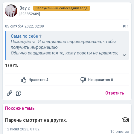
Вау🍷
Заслуженный собеседник года
[398852609]
05 октября 2022, 02:09
#11
Сама по себе
Пожалуйста. Я специально спровоцировала, чтобы
получить информацию.
Обычно раздражаются те, кому советы не нравятся,
не подходят под их желания.
Заметьте, тут никто ничего не знает. Пользуемся тем
100%
что пишут в ТС.
Знакомство с родителями никак не указывает на
Нравится 4
Не нравится 0
серьёзность. Это ни о чём. Другая им тоже
понравится, лишь бы сыну нравилась.
А вот то, что своё увлечение пытается сгладить,
Ответить
перевалив вину на вас, плохо. Не ревнуй> не обращай
внимания > не твоё дело > я хочу > плевать, чего
Похожие темы
хочешь ты. Он считает себя свободным.
Но вы заняли неправильную и невыгодную позицию.
Парень смотрит на других.
Вы объясняете. Он слушать не будет. Он свободен, он
ищет другую, вы не та самая, вы не авторитет. Вы
12 июня 2023, 01:02
10 ответов
должны, имеете право, встречаться с другими. Не