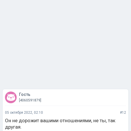
Гость
[4060591879]
05 октября 2022, 02:10
#12
Он не дорожит вашими отношениями, не ты, так
другая.