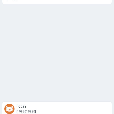
Гость
[1993010920]