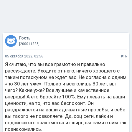
Гость
[200011335]
05 октября 2022, 02:56
#16
Я считаю, что вы все грамотно и правильно
рассуждаете. Уходите от него, ничего хорошего с
таким потаскуном не ждет вас. Не согласна с одним
«по 30 лет уже» !!Только и всеголишь 30 лет, вы
чего? Какие уже? Все лучшее и качественное
впереди! А его бросайте 100%. Ему плевать на ваши
ценности, на то, что вас беспокоит. Он
раздражается на ваши адекватные просьбы, и себе
вы такого не позволяете. Да, соц сети, лайки и
подписки это знакомства и флирт, вы сами с ним так
познакомились.