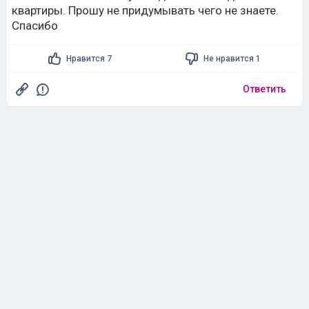
квартиры. Прошу не придумывать чего не знаете.
Спасибо
Нравится 7
Не нравится 1
Ответить