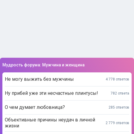
Мудрость форума: Мужчина и женщина
Не могу выжить без мужчины
4 778 ответов
Ну прибей уже эти несчастные плинтусы!
782 ответа
О чем думает любовница?
285 ответов
Объективные причины неудач в личной
2 779 ответов
жизни