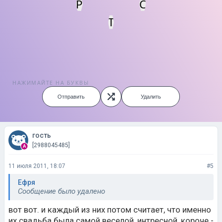
Р
С
Т
НАЖИМАЙТЕ НА БУКВЫ
Отправить
Удалить
гость
[2988045485]
11 июля 2011, 18:07
#5
Ефря
Сообщение было удалено
вот вот. и каждый из них потом считает, что именно
их свадьба была самой веселой, интресной, короче -