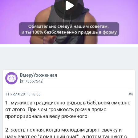
ВмеруУхоженная
[3173657542]
11 июля 2011, 18:06
#4
1. мужиков традиционно рядяд в баб, всем смешно
от этого. При чем громкость ржача прямо
пропорциональна весу ряженного.
2. жесть полная, когда молодым дарят свечку и
называют ее "домашний очаг".. а потом танцуют с