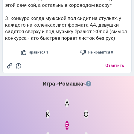
этой свечкой, а остальные хороводом вокруг
3. конкурс когда мужской пол сидит на стульях, у
каждого на коленках лист формата А4, девушки
садятся сверху и под музыку ёрзают ж0пой (смысл
конкурса - кто быстрее порвет листок без рук)
Нравится 1
Не нравится 0
Ответить
Игра «Ромашка»
?
А
К
О
Статус
Мин. кол-во очков
Б