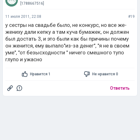
[1788667516]
11 июля 2011, 22:08
#19
у сестры на свадьбе было, не конкурс, но все же-
жениху дали кепку а там куча бумажек, он должен
был достать 3, и это были как бы причины почему
он женится, ему выпало"из-за денег", "я не в своем
уме", "от безысходности " ничего смешного тупо
глупо и ужасно
Нравится 1
Не нравится 0
Ответить