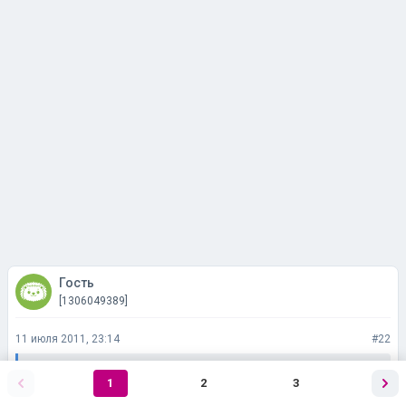
Гость
[1306049389]
11 июля 2011, 23:14
#22
Иринка
1
2
3
Сообщение было удалено