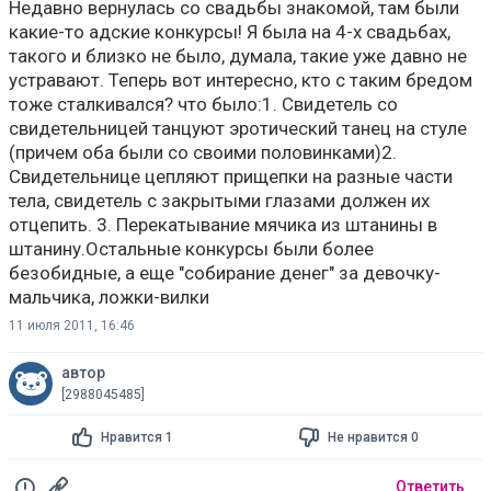
Недавно вернулась со свадьбы знакомой, там были
какие-то адские конкурсы! Я была на 4-х свадьбах,
такого и близко не было, думала, такие уже давно не
устравают. Теперь вот интересно, кто с таким бредом
тоже сталкивался? что было:1. Свидетель со
свидетельницей танцуют эротический танец на стуле
(причем оба были со своими половинками)2.
Свидетельнице цепляют прищепки на разные части
тела, свидетель с закрытыми глазами должен их
отцепить. 3. Перекатывание мячика из штанины в
штанину.Остальные конкурсы были более
безобидные, а еще "собирание денег" за девочку-
мальчика, ложки-вилки
11 июля 2011, 16:46
автор
[2988045485]
Нравится 1
Не нравится 0
Ответить