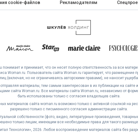
ния cookie-файлов
Рекламодателям
Спецпрое
 понимает и принимает, что он несет полную ответственность за все матер
са Woman.ru. Пользователь сайта Woman.ru гарантирует, что размещение 
 лиц (включая, но не ограничиваясь авторскими правами), не наносит ущерба 
 отправляя материалы, тем самым заинтересован в их публикации на сайте и
ами сайта Woman.ru. Все материалы сайта Woman.ru, независимо от формы
быть использованы только с согласия владельцев сайта.
ных материалов сайта woman.ru возможно только с активной ссылкой на ре
разрешено только с письменного согласия администрации сайта.
уальной собственности (фото, видео, литературные произведения, товарные з
решено только лицам, имеющим все необходимые права для такого размеще
житал Технологии», 2026. Любое воспроизведение материалов сайта без раз