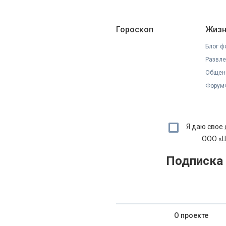
Гороскоп
Жизн
Блог ф
Развле
Общен
Форумч
Я даю свое
ООО «Ш
Подписка 
О проекте