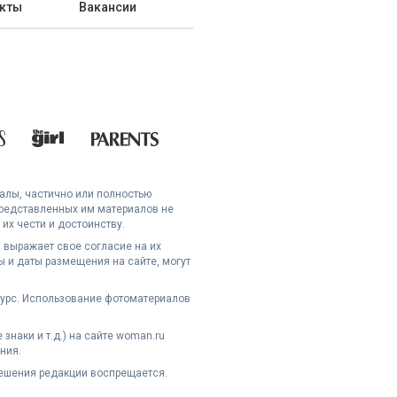
кты
Вакансии
иалы, частично или полностью
представленных им материалов не
их чести и достоинству.
 выражает свое согласие на их
 и даты размещения на сайте, могут
сурс. Использование фотоматериалов
наки и т.д.) на сайте woman.ru
ния.
решения редакции воспрещается.