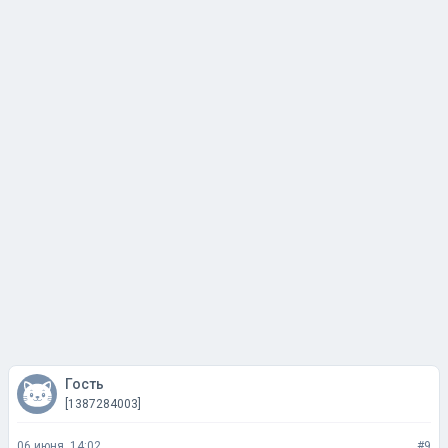
Гость
[1387284003]
06 июня, 14:02
#9