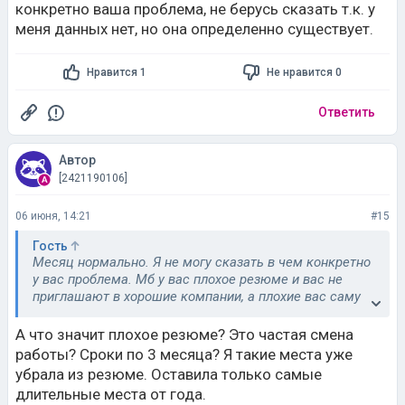
конкретно ваша проблема, не берусь сказать т.к. у
меня данных нет, но она определенно существует.
Нравится 1
Не нравится 0
Ответить
Автор
[2421190106]
06 июня, 14:21
#15
Гость
Месяц нормально. Я не могу сказать в чем конкретно
у вас проблема. Мб у вас плохое резюме и вас не
приглашают в хорошие компании, а плохие вас саму
не устраивают поэтому долго нужно копаться, может
быть вы не умеете проходить собеседования, может
А что значит плохое резюме? Это частая смена
вы специалист так себе и не знаете ничего. Я,
работы? Сроки по 3 месяца? Я такие места уже
например, встречала людей, которые долго искали
убрала из резюме. Оставила только самые
работу, но при этом считали ниже своего достоинства
длительные места от года.
заполнить нормально резюме. А может вы не