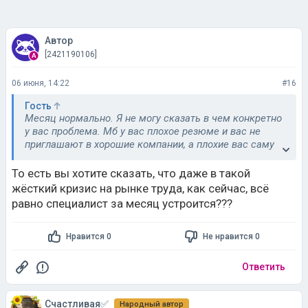
Автор
[2421190106]
06 июня, 14:22
#16
Гость
Месяц нормально. Я не могу сказать в чем конкретно
у вас проблема. Мб у вас плохое резюме и вас не
приглашают в хорошие компании, а плохие вас саму
не устраивают поэтому долго нужно копаться, может
быть вы не умеете проходить собеседования, может
То есть вы хотите сказать, что даже в такой
вы специалист так себе и не знаете ничего. Я,
жёсткий кризис на рынке труда, как сейчас, всё
например, встречала людей, которые долго искали
равно специалист за месяц устроится???
работу, но при этом считали ниже своего достоинства
заполнить нормально резюме. А может вы не
уживчивая и в среде бухгалтеров про вас уже все все
Нравится 0
Не нравится 0
знают и ни один вменяемый Гб вас к себе не возьмет.
В чем конкретно ваша проблема, не берусь сказать
Ответить
т.к. у меня данных нет, но она определенно
существует.
Счастливая✅
Народный автор