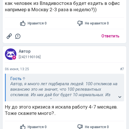
откликов. Но из них нормальных вообще 1-2 процента
как человек из Владивостока будет ездить в офис
например в Москву 2-3 раза в неделю?))
Нравится 0
Не нравится 0
Ответить
Автор
[2421190106]
06 июня, 13:25
#7
Гость
Автор, я много лет подбирала людей. 100 откликов на
вакансию это не значит, что 100 релевантных
откликов. Из них дай бог будет 10 нормальных. Из
этих десяти только 5 посмотрели местоположение и
им удобно ездить в офис, из этих 5 только 3
Ну до этого кризиса я искала работу 4-7 месяцев.
адекватных, которые понимают, что главный
Тоже скажете много?..
бухгалтер не готова беседовать с ними до и после
начала своего рабочего дня, а в другое время они не
Нравится 0
Не нравится 0
могут. Пока встречаемся с тремя, а Гб думает, двум