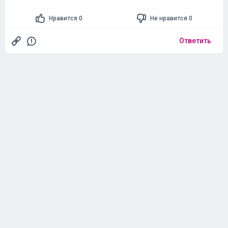
уживчивая и в среде бухгалтеров про вас уже все все
знают и ни один вменяемый Гб вас к себе не возьмет.
Нравится 0
Не нравится 0
В чем конкретно ваша проблема, не берусь сказать
т.к. у меня данных нет, но она определенно
Ответить
существует.