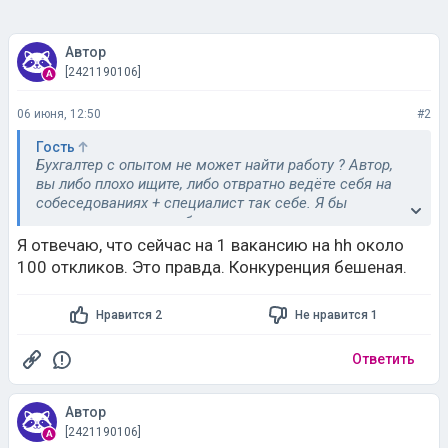
Автор
[2421190106]
06 июня, 12:50
#2
Гость
Бухгалтер с опытом не может найти работу ? Автор,
вы либо плохо ищите, либо отвратно ведёте себя на
собеседованиях + специалист так себе. Я бы
отвечала, что просто было желание отдохнуть т.к.
много работала до этого. Но сейчас полна сил, очень
Я отвечаю, что сейчас на 1 вакансию на hh около
соскучилась по работе, деньги закончились и надо
100 откликов. Это правда. Конкуренция бешеная.
возвращаться в строй. Рассказывать грустные
истории про то, что вас никто не берёт... Кому нужно
Нравится 2
Не нравится 1
слушать ваша нытье?
Ответить
Автор
[2421190106]