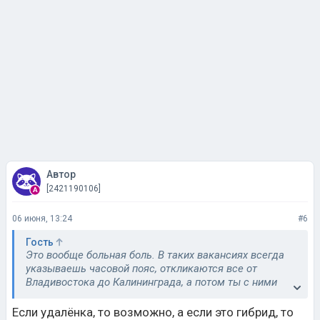
Автор
[2421190106]
06 июня, 13:24
#6
Гость
Это вообще больная боль. В таких вакансиях всегда
указываешь часовой пояс, откликаются все от
Владивостока до Калининграда, а потом ты с ними
списывается, а они не готовы по такому часовому
поясу работать, да там действительно много
Если удалёнка, то возможно, а если это гибрид, то