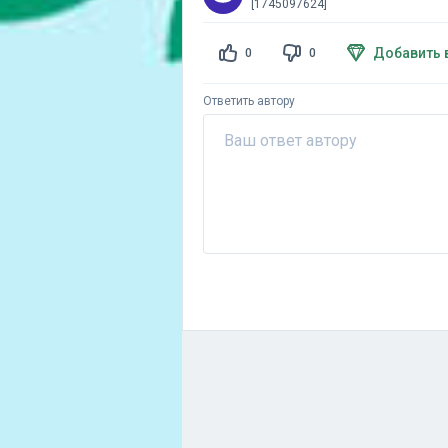
[1745097624]
Добавить 
0
0
Ответить автору