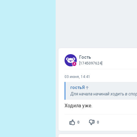
Гость
[1745097624]
03 июня, 14:41
гостьЯ
Для начала начинай ходить в спо
Ходила уже.
0
0