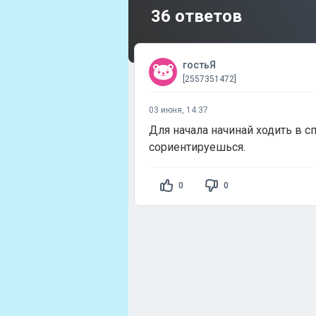
36 ответов
гостьЯ
[2557351472]
03 июня, 14:37
Для начала начинай ходить в с
сориентируешься.
0
0