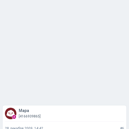
Мара
[4166939865]
28 декабря 2009, 14:42
#6