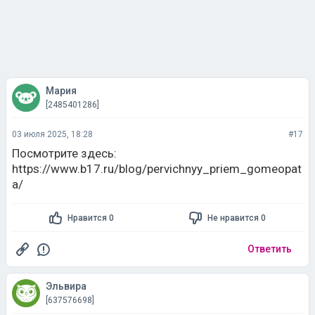
Мария
[2485401286]
03 июля 2025, 18:28
#17
Посмотрите здесь:
https://www.b17.ru/blog/pervichnyy_priem_gomeopat
a/
Нравится 0
Не нравится 0
Ответить
Эльвира
[637576698]