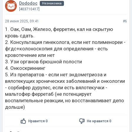
Dododoc
Незнакомка
[403710417]
28 июня 2025, 09:41
#6
1. Оак, Оам, Железо, ферретин, кал на скрытую
кровь сдать.
2. Консультация гинеколога, если нет полименореи -
фгдс+колоноскопия для определения - есть
кровотечение или нет
3. Узи органов брюшной полости
4. Онкоскриннинг
5. Из препаратов - если нет эндометриоза и
вялотекущих хронических заболеваний и онкологии
- сорбифер дурулес, если есть вялотекучки -
мальтофер ферретаб (не потенцирует
воспалительные реакции, но восстанавливает депо
дольше)
Нравится 0
Не нравится 0