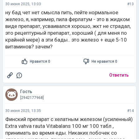
30 июня 2025, 13:03
#13
ну бад чет нет смысла пить, пейте нормальное
железо, я, например, пила ферлатум - это в жидком
виде препарат, усваивался хорошо, жкт не страдал,
это рецептурный препарат, хороший ( для меня по
крайней мере) а эти бады.. это железо + еще 5-10
витаминов? зачем?
Нравится 0
Не нравится 0
Ответить
Гость
[2942177968]
30 июня 2025, 13:35
#14
Финский препарат с хелатным железом (усиленный)
Extra vahva rauta Vitabalans 100 мг 100 табл ,
принимать во время еды. Никаких побочек со