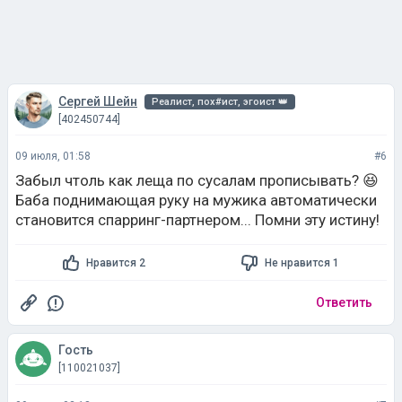
Сергей Шейн
Реалист, пох#ист, эгоист 👑
[402450744]
09 июля, 01:58
#6
Забыл чтоль как леща по сусалам прописывать? 😆
Баба поднимающая руку на мужика автоматически
становится спарринг-партнером... Помни эту истину!
Нравится 2
Не нравится 1
Ответить
Гость
[110021037]