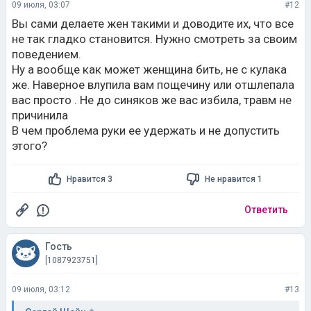
09 июля, 03:07
#12
Вы сами делаете жен такими и доводите их, что все
не так гладко становится. Нужно смотреть за своим
поведением.
Ну а вообще как может женщина бить, не с кулака
же. Наверное влупила вам пощечину или отшлепала
вас просто . Не до синяков же вас избила, травм не
причинила
В чем проблема руки ее удержать и не допустить
этого?
Нравится 3
Не нравится 1
Ответить
Гость
[1087923751]
09 июля, 03:12
#13