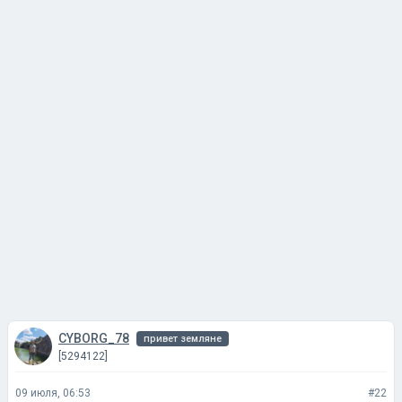
CYBORG_78
привет земляне
[5294122]
09 июля, 06:53
#22