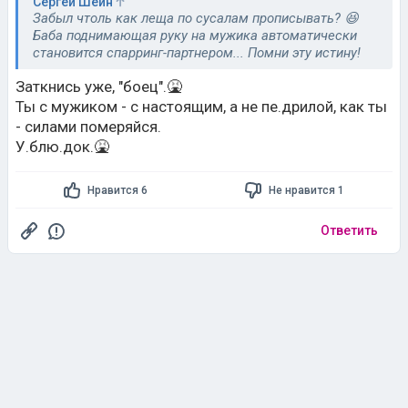
Сергей Шейн
Забыл чтоль как леща по сусалам прописывать? 😆
Баба поднимающая руку на мужика автоматически
становится спарринг-партнером... Помни эту истину!
Заткнись уже, "боец".🤮
Ты с мужиком - с настоящим, а не пе.дрилой, как ты
- силами померяйся.
У.блю.док.🤮
Нравится 6
Не нравится 1
Ответить