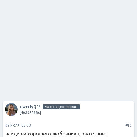
qwertyQ1!
Часто здесь бываю
[403953886]
09 июля, 03:33
#16
найди ей хорошего любовника, она станет