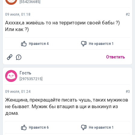
[554236685]
09 июля, 01:18
#2
Ахххах,а живёшь то на территории своей бабы ?)
Или как ?)
Нравится 4
Не нравится 1
Ответить
Гость
[2975357215]
09 июля, 01:24
#3
Женщина, прекращайте писать чушь, таких мужиков
не бывает. Мужик бы втащил в щи и выкинул из
дома.
Нравится 6
Не нравится 1