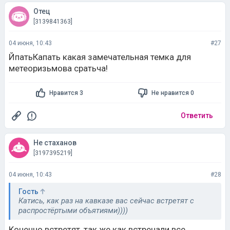
Отец
[3139841363]
04 июня, 10:43
#27
ЙпатьКапать какая замечательная темка для
метеоризьмова сратьча!
Нравится 3
Не нравится 0
Ответить
Не стаханов
[3197395219]
04 июня, 10:43
#28
Гость
Катись, как раз на кавказе вас сейчас встретят с
распростёртыми объятиями))))
Конечно встретят, так же как встречали все