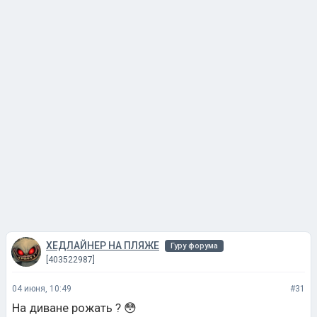
ХЕДЛАЙНЕР НА ПЛЯЖЕ
Гуру форума
[403522987]
04 июня, 10:49
#31
На диване рожать ? 😳