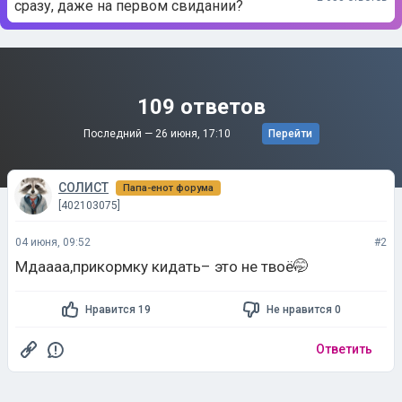
сразу, даже на первом свидании?
109 ответов
Последний —
26 июня, 17:10
Перейти
СОЛИСТ
Папа-енот форума
[402103075]
04 июня, 09:52
#2
Мдаааа,прикормку кидать– это не твоё🤭
Нравится 19
Не нравится 0
Ответить