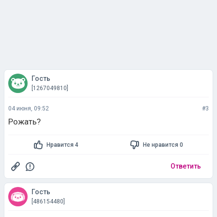
Гость
[1267049810]
04 июня, 09:52
#3
Рожать?
Нравится 4
Не нравится 0
Ответить
Гость
[486154480]