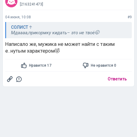
[2163241473]
04 июня, 10:08
#9
СОЛИСТ
Мдаааа,прикормку кидать– это не твоё🤭
Написало же, мужика не может найти с таким
е..нутым характером🤣
Нравится 17
Не нравится 0
Ответить