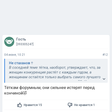
Гость
[393305247]
04 июня, 10:21
#12
Не стаханов
В соседней теме тётка, наоборот, утверждает, что, за
женщин конкуренция растёт с каждым годом, а
женщинам остаётся только выбрать самого лучшего
из сотен мужчин, написывающих им на СЗ. Кому
верить теперь, непонятно).
Тёткам форумным, они сильнее истерят перед
кончиной🤣
Нравится 15
Не нравится 1