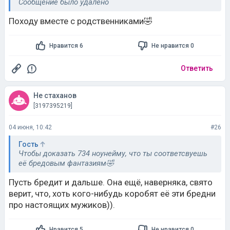
Сообщение было удалено
Походу вместе с родственниками🤣
Нравится 6
Не нравится 0
Ответить
Не стаханов
[3197395219]
04 июня, 10:42
#26
Гость
Чтобы доказать 734 ноунейму, что ты соответсвуешь
её бредовым фантазиям🤣
Пусть бредит и дальше. Она ещё, наверняка, свято
верит, что, хоть кого-нибудь коробят её эти бредни
про настоящих мужиков)).
Нравится 5
Не нравится 0