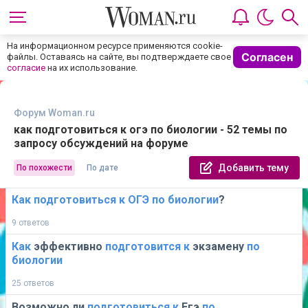
На информационном ресурсе применяются cookie-
Согласен
файлы. Оставаясь на сайте, вы подтверждаете свое
согласие
на их использование.
Форум Woman.ru
как подготовиться к огэ по биологии - 52 темы по
запросу обсуждений на форуме
Добавить тему
По похожести
По дате
Как
подготовиться
к
ОГЭ
по
биологии
?
9 ответов
Как
эффективно
подготовится
к
экзамену
по
биологии
25 ответов
Возможно ли
подготовиться
к
Егэ
по