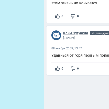
этом жизнь не кончается..
0
0
Клим Чугункин
Индивидуаль
[342489]
08 ноября 2009, 13:47
Удавиься от горя первым поп
0
0