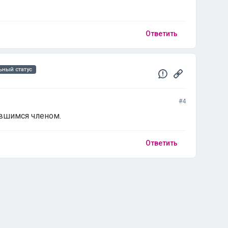
Ответить
ный статус
#4
авшимся членом.
Ответить