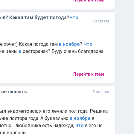
Перейти к теме
ыл? Какая там будет погода?
Что
23 ответа
 не хочет) Какая погода там
в
ноябре
?
Что
кие цены
в
ресторанах? Буду очень благодарна
Перейти к теме
не сказать...
5 ответов
был эндометриоз, я его лечили пол года. Решила
ас уже полтора года. А буквально
в
ноябре
я
ютно ...любовника есть надежда,
что
я его не
ои вопросы...