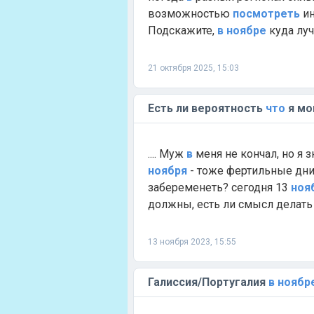
возможностью
посмотреть
ин
Подскажите,
в
ноябре
куда луч
21 октября 2025, 15:03
Есть ли вероятность
что
я мо
.... Муж
в
меня не кончал, но я 
ноября
- тоже фертильные дни
забеременеть? сегодня 13
ноя
должны, есть ли смысл делать 
13 ноября 2023, 15:55
Галиссия/Португалия
в
ноябр