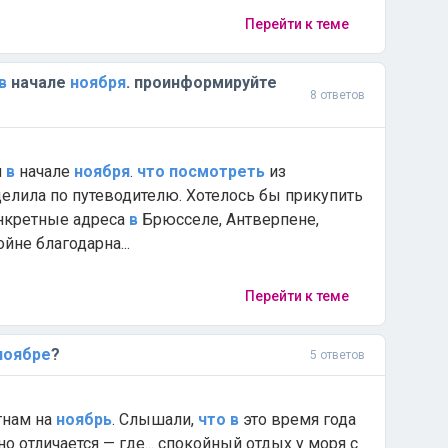
Перейти к теме
в
начале
ноября
. проинформируйте
8 ответов
й
в
начале
ноября
.
что
посмотреть
из
елила по путеводителю. Хотелось бы прикупить
конкретные адреса
в
Брюсселе, Антверпене,
йне благодарна...
Перейти к теме
ноябре
?
5 ответов
тнам на
ноябрь
. Слышали,
что
в
это время года
о отличается — где... спокойный отдых у моря с