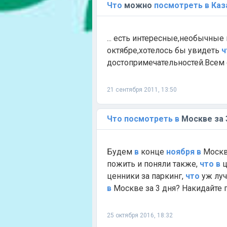
Что
можно
посмотреть
в
Каз
... есть интересные,необычны
октябре,хотелось бы увидеть
ч
достопримечательностей.Всем с
21 сентября 2011, 13:50
Что
посмотреть
в
Москве за 
Будем
в
конце
ноября
в
Москв
пожить и поняли также,
что
в
ц
ценники за паркинг,
что
уж луч
в
Москве за 3 дня? Накидайте п
25 октября 2016, 18:32