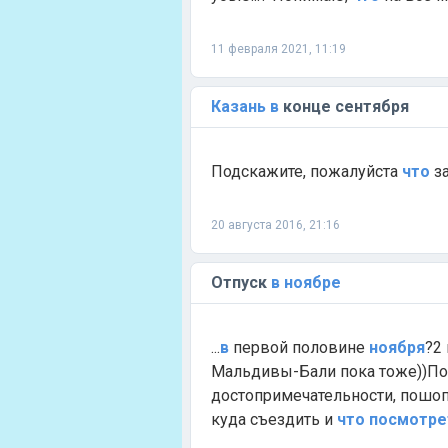
11 февраля 2021, 11:19
Казань
в
конце сентября
Подскажите, пожалуйста
что
за
20 августа 2016, 21:16
Отпуск
в
ноябре
...
в
первой половине
ноября
?2
Мальдивы-Бали пока тоже))По и
достопримечательности, пошопи
куда съездить и
что
посмотре