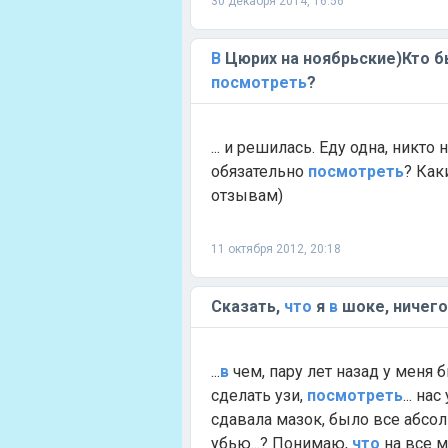
30 декабря 2014, 16:56
В
Цюрих на ноябрьские)Кто б
посмотреть
?
... и решилась. Еду одна, никто
обязательно
посмотреть
? Ка
отзывам)
11 октября 2012, 20:18
Сказать,
что
я
в
шоке, ничего 
...
в
чем, пару лет назад у меня 
сделать узи,
посмотреть
... н
сдавала мазок, было все абсол
убью...? Понимаю,
что
на все м