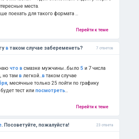
тересные места.
ше поехать для такого формата ...
Перейти к теме
гу
в
таком случае забеременеть?
7 ответов
знаю
что
в
смазке мужчины...было
5
и 7 числа
, но там
в
легкой...
в
таком случае
бря
, месячные только 25 пойти по графику
будет тест или
посмотреть
...
Перейти к теме
е
. Посоветуйте, пожалуйста!
23 ответа