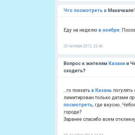
Что
посмотреть
в
Махачкале
Еду на неделю
в
ноябре
. Посо
25 октября 2012, 22:46
Вопрос к жителям
Казани
и Ч
сходить?
...го поехать
в
Казань
погулять
лимитирован только датами п
посмотреть
, где вкусно...Че
городе?
Заранее спасибо всем отклик