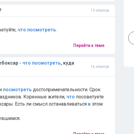
?
13 ответов
ветуйте,
что
посмотреть
.
Перейти к теме
ебоксар -
что
посмотреть
, куда
16 ответов
 и
посмотреть
достопримечательности. Срок
раздников. Коренные жители,
что
посоветуете
боксары. Есть ли смысл останавливаться
в
этом
нувшимся.