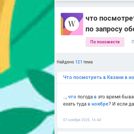
что посмотрет
по запросу о
По похожести
П
Найдено
121
тема
Что
посмотреть
в
Казани
в
н
...,
что
погода
в
это время бывае
ехать туда
в
ноябре
? И если да
07 ноября 2025, 16:44