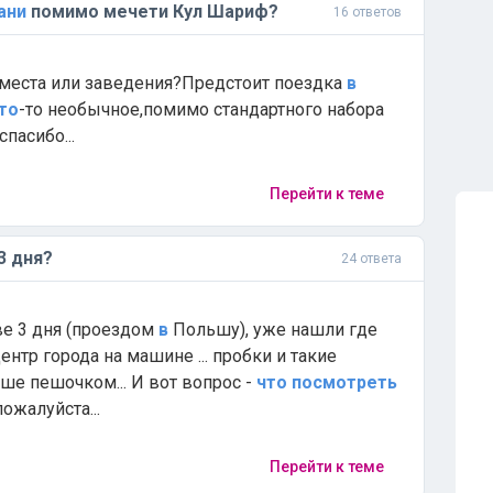
ани
помимо мечети Кул Шариф?
16 ответов
е места или заведения?Предстоит поездка
в
то
-то необычное,помимо стандартного набора
пасибо...
Перейти к теме
3 дня?
24 ответа
е 3 дня (проездом
в
Польшу), уже нашли где
ентр города на машине ... пробки и такие
ше пешочком... И вот вопрос -
что
посмотреть
ожалуйста...
Перейти к теме