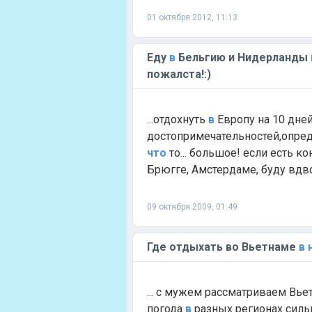
01 октября 2012, 11:13
Еду
в
Бельгию и Нидерланды
пожалста!:)
...отдохнуть
в
Европу на 10 дне
достопримечательностей,опред
что
то... большое! если есть 
Брюгге, Амстердаме, буду вдво
09 октября 2009, 01:49
Где отдыхать во Вьетнаме
в
... с мужем рассматриваем Вье
погода
в
разных регионах сильн