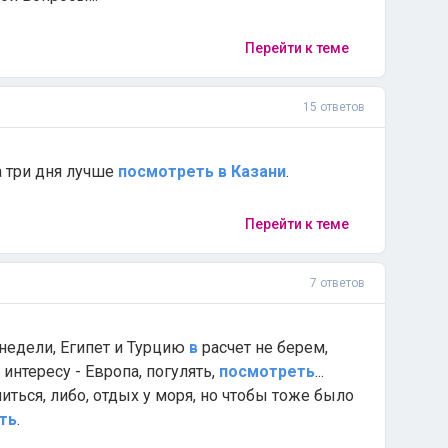
Перейти к теме
15 ответов
 три дня лучше
посмотреть
в
Казани
.
Перейти к теме
7 ответов
 недели, Египет и Турцию
в
расчет не берем,
нтересу - Европа, погулять,
посмотреть
...
ться, либо, отдых у моря, но чтобы тоже было
ть
.