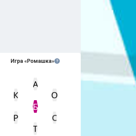
Игра «Ромашка»
?
А
К
О
Статус
Мин. кол-во очков
Б
Р
С
Т