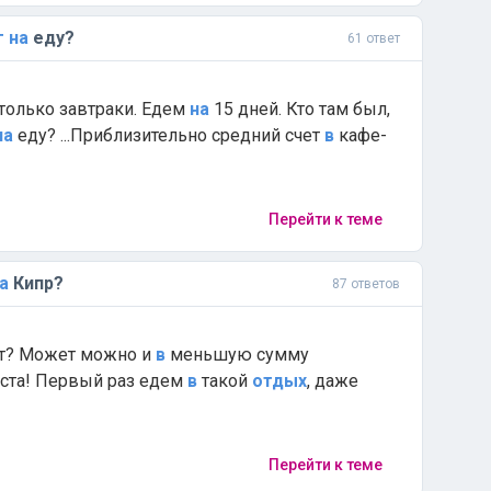
г
на
еду?
61 ответ
 только завтраки. Едем
на
15 дней. Кто там был,
на
еду? ...Приблизительно средний счет
в
кафе-
Перейти к теме
а
Кипр?
87 ответов
т? Может можно и
в
меньшую сумму
йста! Первый раз едем
в
такой
отдых
, даже
Перейти к теме