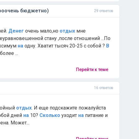
ооочень бюджетно)
29 ответов
ней.
Денег
очень мало,но
отдых
мне
еуравновешенной стану ,после отношений ...По
аксимум
на
одну. Хватит тысяч 20-25 с собой ?
В
олее ...
Перейти к теме
16 ответов
окойный
отдых
. И еще подскажите пожалуйста
обой дней
на
10?
Сколько
уходит
на
питание и
на. Может...