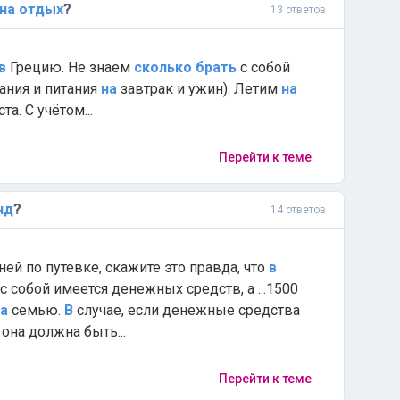
на
отдых
?
13 ответов
в
Грецию. Не знаем
сколько
брать
с собой
ания и питания
на
завтрак и ужин). Летим
на
а. С учётом...
Перейти к теме
нд
?
14 ответов
ней по путевке, скажите это правда, что
в
с собой имеется денежных средств, а ...1500
а
семью.
В
случае, если денежные средства
она должна быть...
Перейти к теме