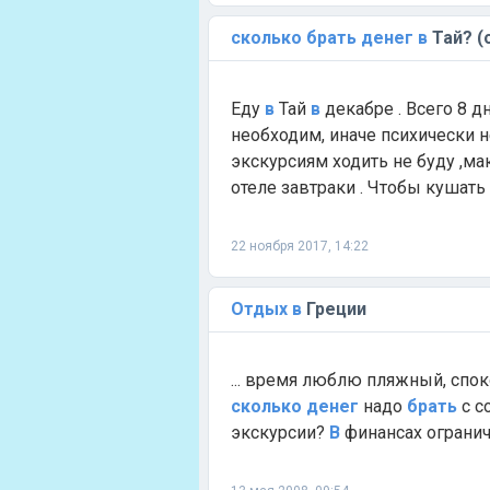
сколько
брать
денег
в
Тай? (
Еду
в
Тай
в
декабре . Всего 8 д
необходим, иначе психически н
экскурсиям ходить не буду ,м
отеле завтраки . Чтобы кушать б
22 ноября 2017, 14:22
Отдых
в
Греции
... время люблю пляжный, сп
сколько
денег
надо
брать
с с
экскурсии?
В
финансах ограниче