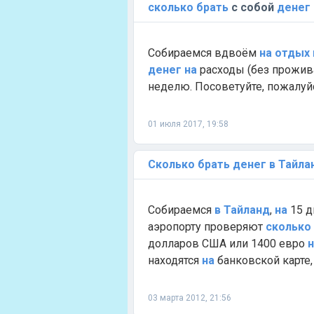
сколько
брать
с собой
денег
Собираемся вдвоём
на
отдых
денег
на
расходы (без прожив
неделю. Посоветуйте, пожалуйст
01 июля 2017, 19:58
Сколько
брать
денег
в
Тайла
Собираемся
в
Тайланд
,
на
15 д
аэропорту проверяют
сколько
долларов США или 1400 евро
н
находятся
на
банковской карте, 
03 марта 2012, 21:56