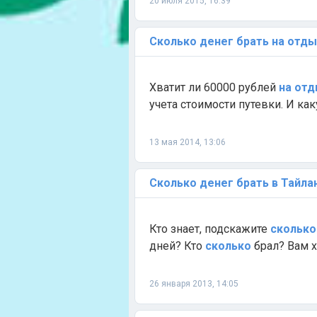
20 июля 2015, 16:39
Сколько
денег
брать
на
отды
Хватит ли 60000 рублей
на
отд
учета стоимости путевки. И ка
13 мая 2014, 13:06
Сколько
денег
брать
в
Тайла
Кто знает, подскажите
сколько
дней? Кто
сколько
брал? Вам 
26 января 2013, 14:05