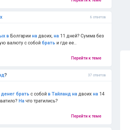
Перейти к теме
х
6 ответов
ых
в
Болгарии
на
двоих,
на
11 дней? Сумма без
кую валюту с собой
брать
и где ее...
Перейти к теме
нд
?
37 ответов
денег
брать
с собой
в
Тайланд
на
двоих
на
14
хватило?
На
что тратились?
Перейти к теме