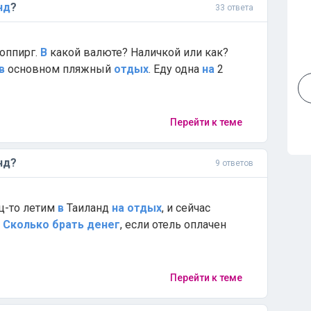
нд
?
33 ответа
оппирг.
В
какой валюте? Наличкой или как?
в
основном пляжный
отдых
. Еду одна
на
2
Перейти к теме
нд?
9 ответов
ц-то летим
в
Таиланд
на
отдых
, и сейчас
.
Сколько
брать
денег
, если отель оплачен
Перейти к теме