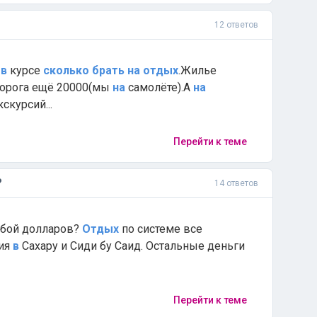
12 ответов
е
в
курсе
сколько
брать
на
отдых
.Жилье
орога ещё 20000(мы
на
самолёте).А
на
скурсий...
Перейти к теме
?
14 ответов
обой долларов?
Отдых
по системе все
сия
в
Сахару и Сиди бу Саид. Остальные деньги
Перейти к теме