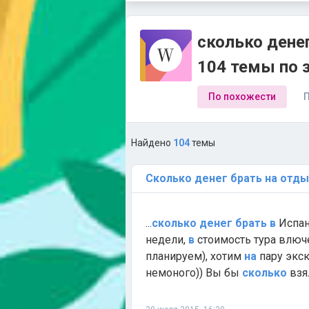
сколько денег
104 темы по 
По похожести
П
Найдено
104
темы
Сколько
денег
брать
на
отды
...
сколько
денег
брать
в
Испа
недели,
в
стоимость тура влюч
планируем), хотим
на
пару экск
немоного)) Вы бы
сколько
взя