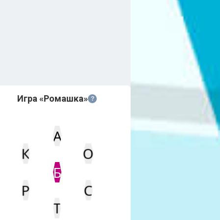
Игра «Ромашка»
?
А
К
О
Статус
Мин. кол-во очков
Б
Р
С
Т