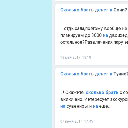
Сколько
брать
денег
в
Сочи?
... отдыхала,поэтому вообще н
планируем до 3000
на
двоих+д
остальное?Развлечения,пару эк
18 мая 2017, 18:18
Сколько
брать
денег
в
Тунис
...! Скажите,
сколько
брать
с с
включено. Интересует экскур
на
сувениры и
на
еще...
07 июня 2014, 14:45