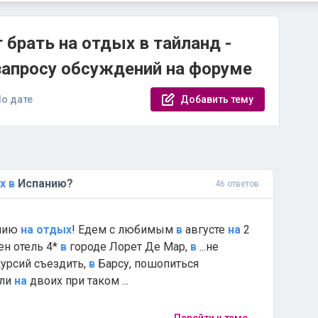
 брать на отдых в тайланд -
запросу обсуждений на форуме
о дате
Добавить тему
х
в
Испанию?
46 ответов
нию
на
отдых
! Едем с любимым
в
августе
на
2
ен отель 4*
в
городе Лорет Де Мар,
в
...не
урсий съездить,
в
Барсу, пошопиться
ли
на
двоих при таком ...