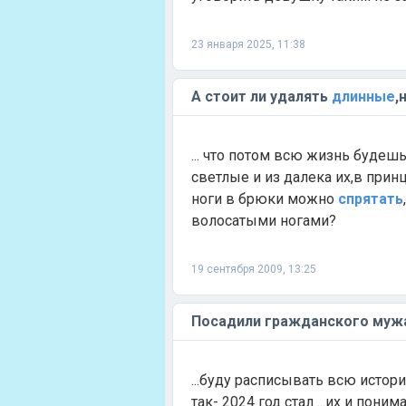
23 января 2025, 11:38
А стоит ли удалять
длинные
,
... что потом всю жизнь будеш
светлые и из далека их,в принц
ноги в брюки можно
спрятать
волосатыми ногами?
19 сентября 2009, 13:25
Посадили гражданского мужа
...буду расписывать всю истор
так- 2024 год стал ...их и пон