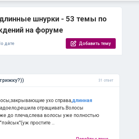
 длинные шнурки - 53 темы по
ждений на форуме
о дате
Добавить тему
трижку?))
31 ответ
волосы,закрывающие ухо справа,
длинная
адоело,решила отращивать.Волосы
уже до плеча,слева волосы уже полностью
пэйсык"(уж простите ...