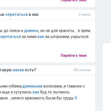
Перейти к теме
лью
спрятаться
в них
3 ответа
ы до пояса и
длинее
, но не для красоты… я прям
спрятаться
за ними
как
за шторками, укрыться
Перейти к теме
 такую
какая
есть?
259 ответов
ными губами,
длинными
волосами, и главное с
 я еще и сутулюсь
как
буд то пытаюсь
авно ...ничего красивого, была бы грудь
3