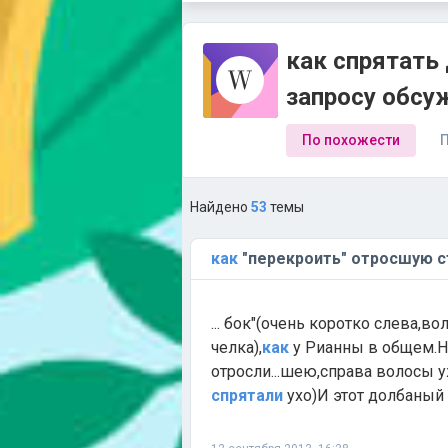
как спрятать
запросу обсу
По похожести
П
Найдено
53
темы
как
"перекроить" отросшую с
... бок"(очень коротко слева,
челка),
как
у Рианны в общем.Н
отросли...шею,справа волосы 
спрятали
ухо)И этот долбаный "