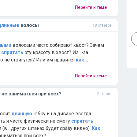
Перейти к теме
длинные
волосы
18 ответов
ными
волосами часто собирают хвост? Зачем
ы
спрятать
эту красоту в хвост? Из...-за
о не стригутся? Или им нравится
как
...
Перейти к теме
 не заниматься при всех?
21 ответ
носит
длинную
юбку и на диване всегда
лать я чисто физически не смогу
спрятать
(в ...других штанах будет сразу видно).
Как
аниматься при всех?