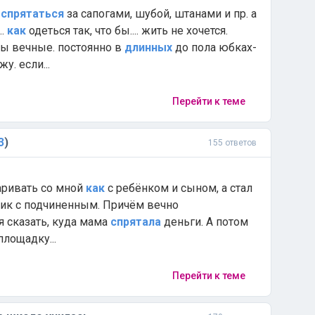
о
спрятаться
за сапогами, шубой, штанами и пр. а
..
как
одеться так, что бы.... жить не хочется.
ы вечные. постоянно в
длинных
до пола юбках-
у. если...
Перейти к теме
3
)
155 ответов
варивать со мной
как
с ребёнком и сыном, а стал
ик с подчиненным. Причём вечно
я сказать, куда мама
спрятала
деньги. А потом
лощадку...
Перейти к теме