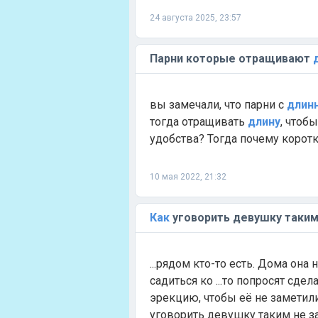
24 августа 2025, 23:57
Парни которые отращивают
вы замечали, что парни с
длин
тогда отращивать
длину
, чтоб
удобства? Тогда почему коротк
10 мая 2022, 21:32
Как
уговорить девушку таким
...рядом кто-то есть. Дома она 
садиться ко ...то попросят сде
эрекцию, чтобы её не заметили 
уговорить девушку таким не з