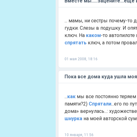
Вместе мы.....зацените...еще
... мамы, ни сестры почему-то
гудки. Слезы в подушку. И опят
ключ. На
каком
-то автопилоте
спрятать
ключ, а потом провал
01 мая 2008, 18:16
Пока все дома куда ушла моя
...
как
мы все постоянно теряем 
памяти?2)
Спрятали
...его по 
дома» вернулась...: художест
шнурка
на моей авторской сумк
10 января, 11:56