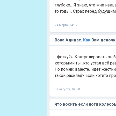
глубоко... Я знаю, что мне нель
то годы... Страх перед будущим,
24 марта, 14:37
Вова Адидас.
Как
Вам девочк
...фотку?». Контролировать он 
которыми ты...кто устал всё р
Но помни: вместе...идет жестк
такой расклад? Если хотите про
01 августа, 09:58
что носить если ноги колесо