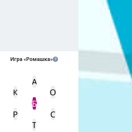
Игра «Ромашка»
?
А
К
О
Статус
Мин. кол-во очков
Б
Р
С
Т