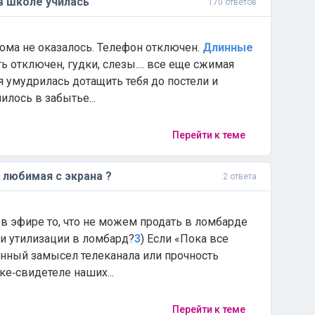
 в школе училась
170 ответов
 дома не оказалось. Телефон отключен.
Длинные
ь отключен, гудки, слезы.... все еще сжимая
 я умудрилась дотащить тебя до постели и
илось в забытье...
Перейти к теме
 любимая с экрана ?
2 ответа
в эфире то, что не можем продать в ломбарде
пути утилизации в ломбард?
3
) Если «Пока все
венный замысел телеканала или прочность
е‑свидетеле наших...
Перейти к теме