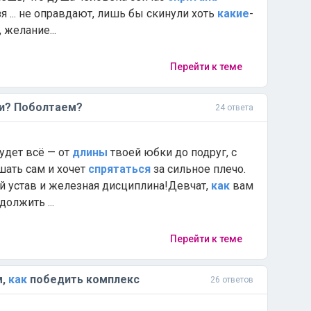
зя ... не оправдают, лишь бы скинули хоть
какие
-
 желание...
Перейти к теме
и? Поболтаем?
24 ответа
будет всё — от
длины
твоей юбки до подруг, с
ешать сам и хочет
спрятаться
за сильное плечо.
ий устав и железная дисциплина!Девчат,
как
вам
должить ...
Перейти к теме
м,
как
победить комплекс
26 ответов