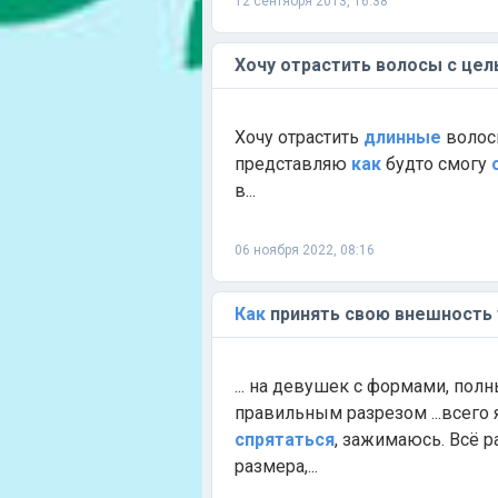
12 сентября 2013, 16:38
Хочу отрастить волосы с це
Хочу отрастить
длинные
волос
представляю
как
будто смогу
в...
06 ноября 2022, 08:16
Как
принять свою внешность
... на девушек с формами, пол
правильным разрезом ...всего
спрятаться
, зажимаюсь. Всё р
размера,...