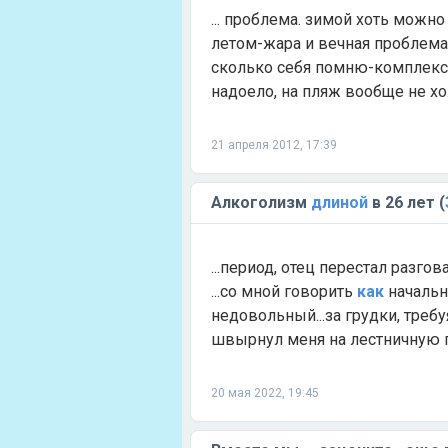
... проблема. зимой хоть можн
летом-жара и вечная проблема
сколько себя помню-комплекс
надоело, на пляж вообще не хож
21 апреля 2012, 17:39
Алкоголизм
длиной
в 26 лет (
...период, отец перестал разго
...со мной говорить
как
начальн
недовольный...за грудки, требу
швырнул меня на лестничную п
20 мая 2022, 19:45