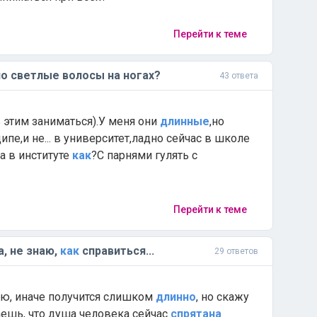
Перейти к теме
но светлые волосы на ногах?
43 ответа
ь этим заниматься).У меня они
длинные
,но
ипе,и не... в университет,ладно сейчас в школе
,а в институте
как
?С парнями гулять с
Перейти к теме
, не знаю,
как
справиться...
29 ответов
ию, иначе получится слишком
длинно
, но скажу
имаешь, что душа человека сейчас
спрятана