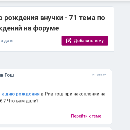
ю рождения внучки - 71 тема по
ждений на форуме
о дате
Добавить тему
ив Гош
21 ответ
к
к
дню
рождения
в Рив гош при накоплении на
б.? Что вам дали?
Перейти к теме