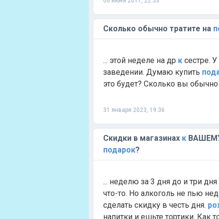
06 июня 2017, 22:53
Сколько обычно тратите на
п
... этой неделе на др
к
сестре. У
заведении. Думаю купить
под
это будет? Сколько вы обычно
31 января 2023, 19:36
Скидки в магазинах
к
ВАШЕМ
подарок
?
... неделю за 3 дня до и три дн
что-то. Но алкоголь не пью не
сделать скидку в честь дня.
ро
напитки и ешьте тортики. Как то.