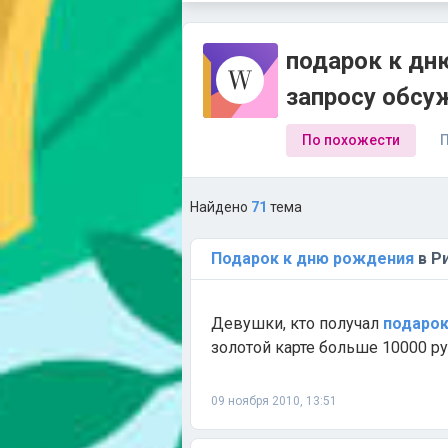
подарок к дн
запросу обсу
По похожести
П
Найдено
71
тема
Подарок
к
дню
рождения
в Р
Девушки, кто получал
подаро
золотой карте больше 10000 ру
09 ноября 2010, 13:51