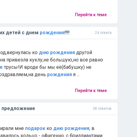
Перейти к теме
их детей с днем
рождения
!!!!
24 ответа
род,вернулась ко
дню
рождения
другой
на привезла куклу,не большую,но все равно
е
трусы!И вроде бы мы её(бабушку) не
оздравляем,на день
рождения
я ...
Перейти к теме
не предложение
38 ответов
бирали мне
подарок
ко
дню
рождения
, в
вилось кольцо - офигенно, с бриллиантами...