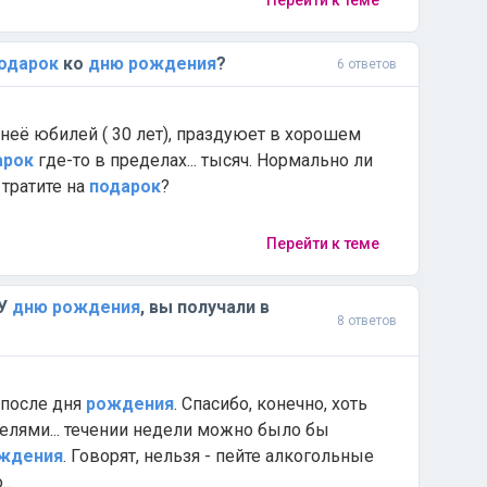
Перейти к теме
одарок
ко
дню
рождения
?
6 ответов
 неё юбилей ( 30 лет), праздуюет в хорошем
арок
где-то в пределах... тысяч. Нормально ли
 тратите на
подарок
?
Перейти к теме
У
дню
рождения
, вы получали в
8 ответов
я после дня
рождения
. Спасибо, конечно, хоть
делями... течении недели можно было бы
ждения
. Говорят, нельзя - пейте алкогольные
..