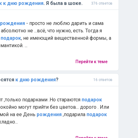
к
к
дню
рождения
. Я была в шоке.
376 ответов
рождения
- просто не люблю дарить и сама
 абсолютно не ...всё, что нужно, есть. Тогда я
ь
подарок
, не имеющий вещественной формы, а
антикой. ...
Перейти к теме
осятся
к
дню
рождения
?
16 ответов
ит ,только подарками .Но стараются
подарок
койно могут прийти без цветов... дорого . Или
мой на ее День
рождения
,подарила
подарок
ладно...