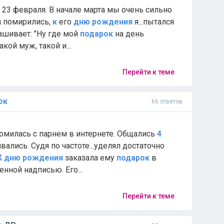
23 февраля. В начале марта мы очень сильно
м помирились,
к
его
дню
рождения
я...пытался
ашивает: "Ну где мой
подарок
на день
какой муж, такой и...
Перейти к теме
ок
66 ответов
комилась с парнем в интернете. Общались
4
вались. Судя по частоте...уделял достаточно
К
дню
рождения
заказала ему
подарок
в
енной надписью. Его...
Перейти к теме