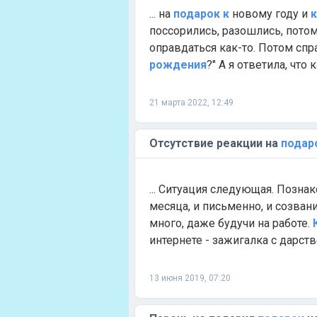
... на
подарок
к
новому году и
к
поссорились, разошлись, пото
оправдаться как-то. Потом спр
рождения
?" А я ответила, что 
21 марта 2022, 12:49
Отсутствие реакции на
подар
... Ситуация следующая. Позна
месяца, и письменно, и созвани
много, даже будучи на работе.
интернете - зажигалка с дарств
13 июня 2019, 07:20