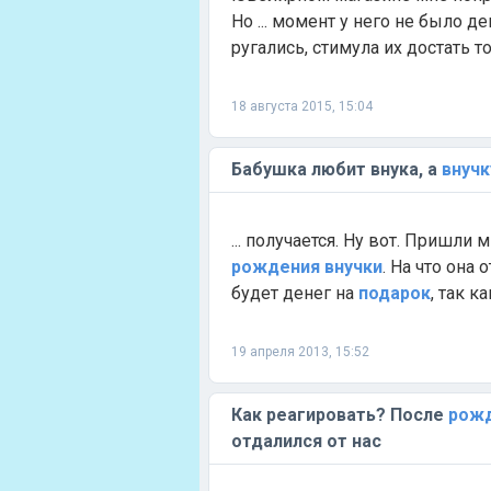
Но ... момент у него не было д
ругались, стимула их достать тож
18 августа 2015, 15:04
Бабушка любит внука, а
внучк
... получается. Ну вот. Пришли 
рождения
внучки
. На что она 
будет денег на
подарок
, так к
19 апреля 2013, 15:52
Как реагировать? После
рож
отдалился от нас