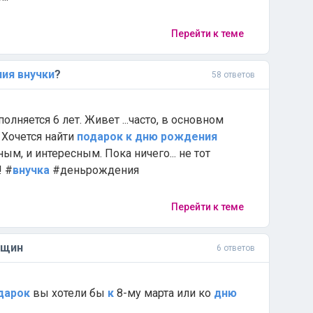
Перейти к теме
ния
внучки
?
58 ответов
олняется 6 лет. Живет ...часто, в основном
 Хочется найти
подарок
к
дню
рождения
ным, и интересным. Пока ничего... не тот
! #
внучка
#деньрождения
Перейти к теме
нщин
6 ответов
дарок
вы хотели бы
к
8-му марта или ко
дню