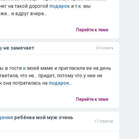
енег на такой дорогой
подарок
и т.
к
. мы
е... и вдруг вчера...
Перейти к теме
у
не замечает
63 ответа
мы в гости
к
моей маме и пригласили ее на день
ответила, что не... придет, потому что у нее не
ак она потратилась на
подарок
...
Перейти к теме
дения
ребёнка мой муж очень
17 ответов