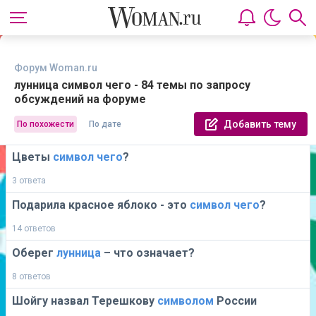
Форум Woman.ru
лунница символ чего - 84 темы по запросу
обсуждений на форуме
Добавить тему
По похожести
По дате
Цветы
символ
чего
?
3 ответа
Подарила красное яблоко - это
символ
чего
?
14 ответов
Оберег
лунница
– что означает?
8 ответов
Шойгу назвал Терешкову
символом
России