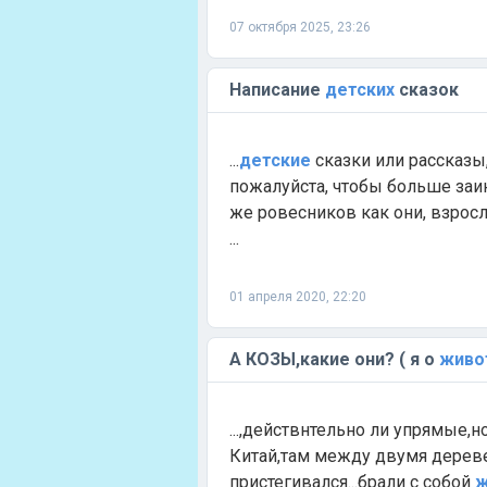
07 октября 2025, 23:26
Написание
детских
сказок
...
детские
сказки или рассказы,
пожалуйста, чтобы больше заи
же ровесников как они, взрос
...
01 апреля 2020, 22:20
А КОЗЫ,какие они? ( я о
живо
...,действнтельно ли упрямые
Китай,там между двумя дерев
пристегивался...брали с собой
ж