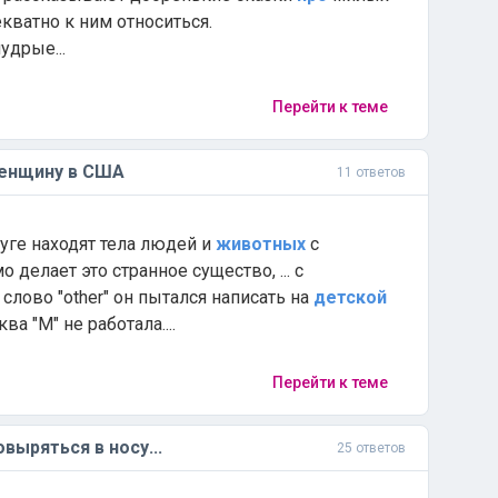
кватно к ним относиться.
дрые...
Перейти к теме
енщину в США
11 ответов
руге находят тела людей и
животных
с
делает это странное существо, ... с
слово "other" он пытался написать на
детской
ва "М" не работала....
Перейти к теме
выряться в носу...
25 ответов