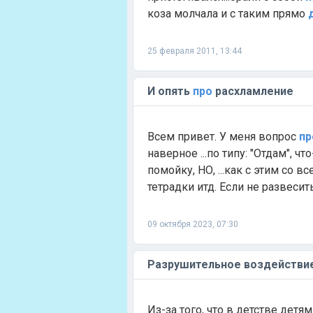
коза молчала и с таким прямо
25 февраля 2011, 13:44
И опять
про
расхламление
Всем привет. У меня вопрос
пр
наверное ...по типу: "Отдам", ч
помойку, НО, ...как с этим со в
тетрадки итд. Если не развесить.
09 октября 2023, 07:30
Разрушительное воздействи
Из-за того, что в детстве дет