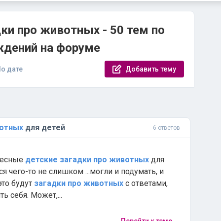
ки про животных - 50 тем по
ждений на форуме
о дате
Добавить тему
отных
для детей
6 ответов
ересные
детские
загадки
про
животных
для
я чего-то не слишком ...могли и подумать, и
это будут
загадки
про
животных
с ответами,
 себя. Может,...