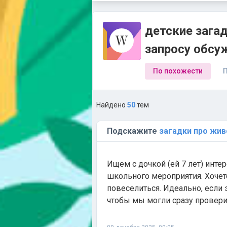
детские загад
запросу обсу
По похожести
П
Найдено
50
тем
Подскажите
загадки
про
жив
Ищем с дочкой (ей 7 лет) инт
школьного мероприятия. Хочетс
повеселиться. Идеально, если 
чтобы мы могли сразу проверить