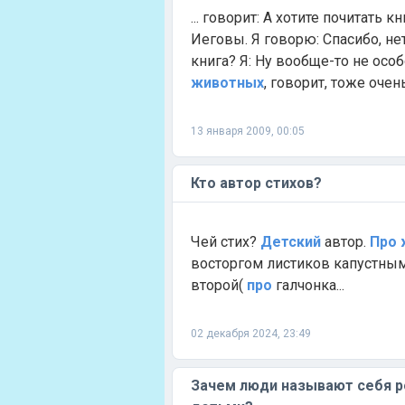
... говорит: А хотите почитать 
Иеговы. Я говорю: Спасибо, нет, 
книга? Я: Ну вообще-то не осо
животных
, говорит, тоже очен
13 января 2009, 00:05
Кто автор стихов?
Чей стих?
Детский
автор.
Про
восторгом листиков капустным. 
второй(
про
галчонка...
02 декабря 2024, 23:49
Зачем люди называют себя р