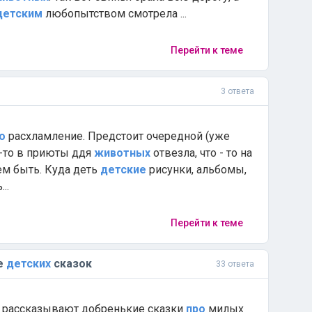
детским
любопытством смотрела ...
Перейти к теме
3 ответа
о
расхламление. Предстоит очередной (уже
то-то в приюты ддя
животных
отвезла, что - то на
сем быть. Куда деть
детские
рисунки, альбомы,
..
Перейти к теме
е
детских
сказок
33 ответа
ям рассказывают добренькие сказки
про
милых