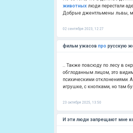
животных
люди перестали аде
Добрые джентльмены львы, му
02 сентября 2023, 12:27
фильм ужасов
про
русскую ж
... Также повсюду по лесу в ок
обглоданным лицом, это видимо 
психическими отклонениями. А 
игрушке, с кнопками, но там бук
23 октября 2025, 13:50
И эти люди запрещают мне ко