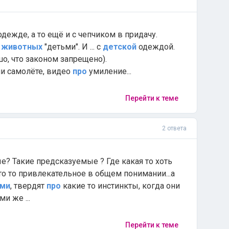
дежде, а то ещё и с чепчиком в придачу.
а
животных
"детьми". И ... с
детской
одеждой.
о, что законом запрещено).
и самолёте, видео
про
умиление...
Перейти к теме
2 ответа
е? Такие предсказуемые ? Где какая то хоть
что то привлекательное в общем понимании...а
ми
, твердят
про
какие то инстинкты, когда они
ми же ...
Перейти к теме