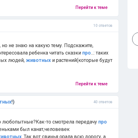
Перейти к теме
10 ответов
 но не знаю на какую тему. Подскажите,
нтересовала ребенка читать сказки
про
...: таких
лых людей,
животных
и растений(которые будут
Перейти к теме
тных
!)
40 ответов
,но любопытные?Как-то смотрела передачу
про
еньками был канат,человевек
ивотных
. Так вот свинья орала всю дорогу, а