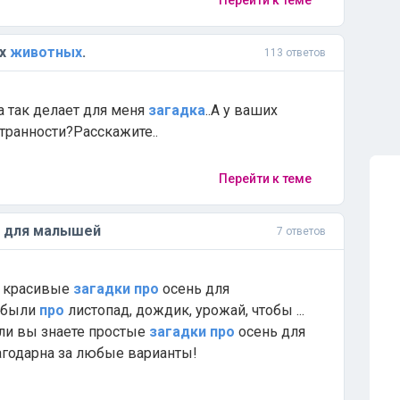
Перейти к теме
их
животных
.
113 ответов
на так делает для меня
загадка
..А у ваших
транности?Расскажите..
Перейти к теме
для малышей
7 ответов
, красивые
загадки
про
осень для
ы были
про
листопад, дождик, урожай, чтобы ...
ли вы знаете простые
загадки
про
осень для
агодарна за любые варианты!