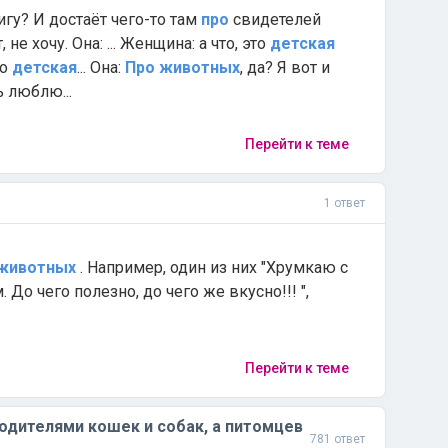
книгу? И достаёт чего-то там
про
свидетелей
не хочу. Она: ... Женщина: а что, это
детская
бо
детская
... Она:
Про
животных
, да? Я вот и
ь люблю...
Перейти к теме
1 ответ
животных
. Например, один из них "Хрумкаю с
До чего полезно, до чего же вкусно!!! ",
Перейти к теме
одителями кошек и собак, а питомцев
781 ответ