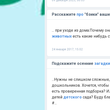
09 декабря 2025, 00:05
Расскажите
про
"бзики" ваш
... при уходе из дома.Почему о
животных
есть какие нибудь с
24 января 2017, 15:02
Подскажите осенние
загадки
...Нужны не слишком сложные
дошкольников. Хочется, чтоб
есть проверенная подборка? И
детей
детского
сада? Буду бл
#...