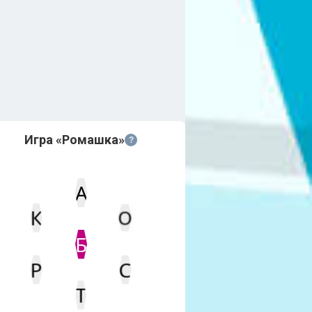
Игра «Ромашка»
?
А
К
О
Статус
Мин. кол-во очков
Б
С
Р
Т