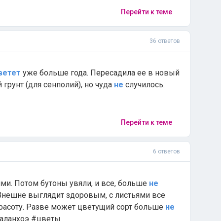
Перейти к теме
36 ответов
ветет
уже больше года. Пересадила ее в новый
грунт (для сенполий), но чуда
не
случилось.
Перейти к теме
6 ответов
ями. Потом бутоны увяли, и все, больше
не
 Внешне выглядит здоровым, с листьями все
красоту. Разве может цветущий сорт больше
не
#каланхоэ #цветы