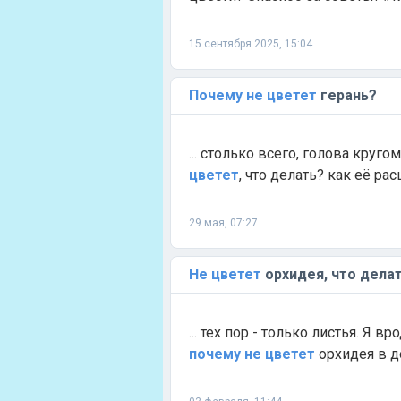
15 сентября 2025, 15:04
Почему
не
цветет
герань?
... столько всего, голова круг
цветет
, что делать? как её ра
29 мая, 07:27
Не
цветет
орхидея, что дела
... тех пор - только листья. Я 
почему
не
цветет
орхидея в д