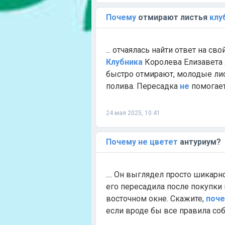
Почему
отмирают листья
клу
... отчаялась найти ответ на св
Клубника
Королева Елизавета 2
быстро отмирают, молодые лис
полива. Пересадка
не
помогает
24 мая 2025, 10:41
Почему
не
цветет
антуриум?
.... Он выглядел просто шикарно
его пересадила после покупки в.
восточном окне. Скажите,
поч
если вроде бы все правила соб