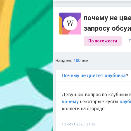
почему не цве
запросу обсу
По похожести
П
Найдено
100
тем
Почему
не
цветет
клубника
?
Девушки, вопрос по клубничке
почему
некоторые кусты
клуб
коллеги на огороде...
10 июня 2025, 21:38