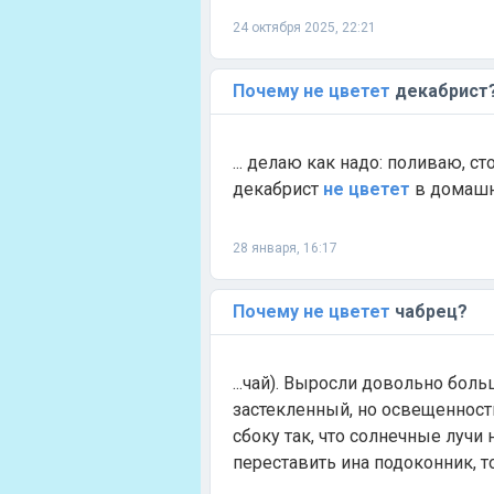
24 октября 2025, 22:21
Почему
не
цветет
декабрист
... делаю как надо: поливаю, с
декабрист
не
цветет
в домашни
28 января, 16:17
Почему
не
цветет
чабрец?
...чай). Выросли довольно боль
застекленный, но освещенность 
сбоку так, что солнечные луч
переставить ина подоконник, т