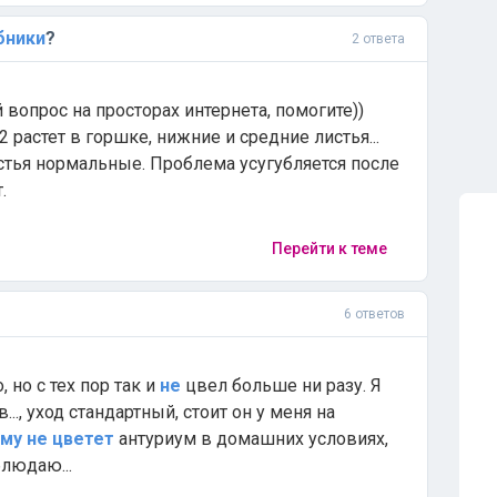
бники
?
2 ответа
ой вопрос на просторах интернета, помогите))
 растет в горшке, нижние и средние листья...
тья нормальные. Проблема усугубляется после
.
Перейти к теме
6 ответов
, но с тех пор так и
не
цвел больше ни разу. Я
.., уход стандартный, стоит он у меня на
ему
не
цветет
антуриум в домашних условиях,
людаю...