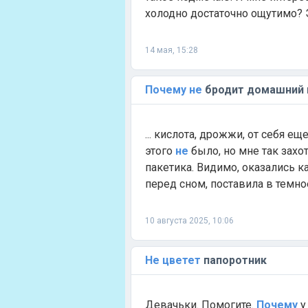
холодно достаточно ощутимо? Эт
14 мая, 15:28
Почему
не
бродит домашний 
... кислота, дрожжи, от себя е
этого
не
было, но мне так захот
пакетика. Видимо, оказались к
перед сном, поставила в темное
10 августа 2025, 10:06
Не
цветет
папоротник
Девачьки. Помогите.
Почему
у