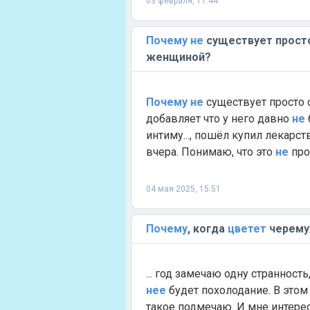
03 февраля, 11:44
Почему
не
существует прост
женщиной?
Почему
не
существует просто 
добавляет что у него давно
не
интиму..., пошёл купил лекарст
вчера. Понимаю, что это
не
прос
04 мая 2025, 15:51
Почему
, когда
цветет
черемух
... год замечаю одну странность
нее
будет похолодание. В этом 
такое подмечаю. И мне интере