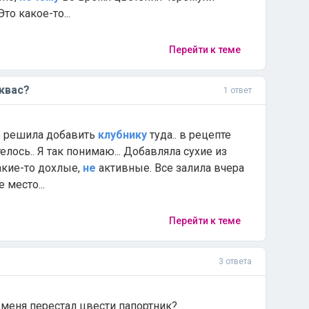
о какое-то...
Перейти к теме
квас?
1 ответ
ще решила добавить
клубнику
туда.. в рецепте
елось.. Я так понимаю... Добавляла сухие из
акие-то дохлые,
не
активные. Все залила вчера
 место...
Перейти к теме
3 ответа
 меня перестал цвести папортник?