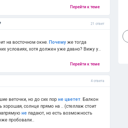
Перейти к теме
?
21 ответ
тоит на восточном окне.
Почему
же тогда
х условиях, хотя должен уже давно? Вижу у...
Перейти к теме
4 ответа
шие веточки, но до сих пор
не
цветет
. Балкон
хорошая, солнце прямо на ... (стеллаж стоит
и напрямую
не
падают, но есть возможность
оже пробовали...