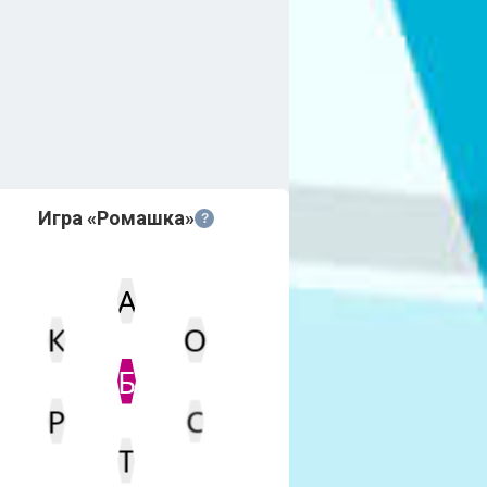
Игра «Ромашка»
?
А
О
К
Статус
Мин. кол-во очков
Б
Р
С
Т