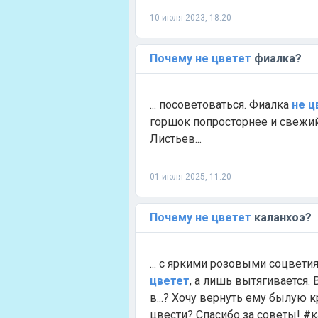
10 июля 2023, 18:20
Почему
не
цветет
фиалка?
... посоветоваться. Фиалка
не
ц
горшок попросторнее и свежий 
Листьев...
01 июля 2025, 11:20
Почему
не
цветет
каланхоэ?
... с яркими розовыми соцвети
цветет
, а лишь вытягивается.
в...? Хочу вернуть ему былую 
цвести? Спасибо за советы! 