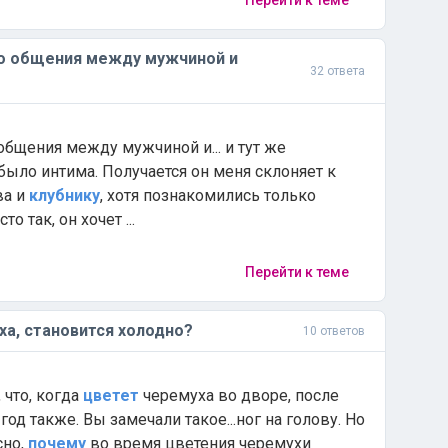
Перейти к теме
о общения между мужчиной и
32 ответа
общения между мужчиной и... и тут же
было интима. Получается он меня склоняет к
ва и
клубнику
, хотя познакомились только
то так, он хочет ...
Перейти к теме
а, становится холодно?
10 ответов
, что, когда
цветет
черемуха во дворе, после
год также. Вы замечали такое...ног на голову. Но
сно,
почему
во время цветения черемухи