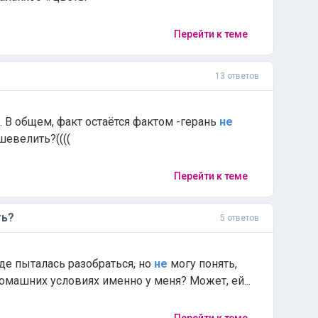
Перейти к теме
13 ответов
ом. В общем, факт остаётся фактом -герань
не
сшевелить?((((
Перейти к теме
ть?
5 ответов
вроде пыталась разобраться, но
не
могу понять,
омашних условиях именно у меня? Может, ей...