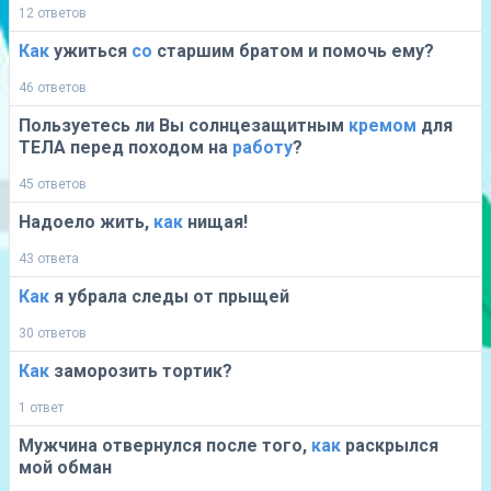
12 ответов
Как
ужиться
со
старшим братом и помочь ему?
46 ответов
Пользуетесь ли Вы солнцезащитным
кремом
для
ТЕЛА перед походом на
работу
?
45 ответов
Надоело жить,
как
нищая!
43 ответа
Как
я убрала следы от прыщей
30 ответов
Как
заморозить тортик?
1 ответ
Мужчина отвернулся после того,
как
раскрылся
мой обман