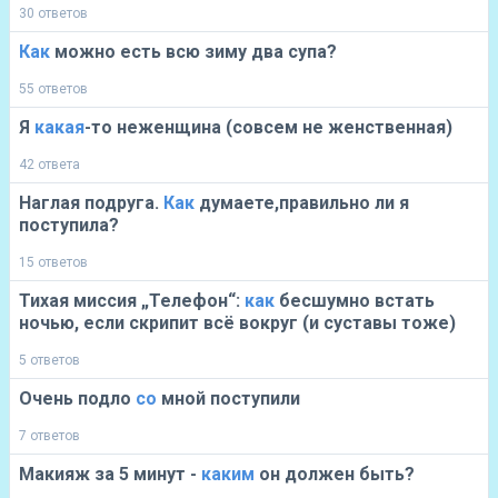
30 ответов
Как
можно есть всю зиму два супа?
55 ответов
Я
какая
-то неженщина (совсем не женственная)
42 ответа
Наглая подруга.
Как
думаете,правильно ли я
поступила?
15 ответов
Тихая миссия „Телефон“:
как
бесшумно встать
ночью, если скрипит всё вокруг (и суставы тоже)
5 ответов
Очень подло
со
мной поступили
7 ответов
Макияж за 5 минут -
каким
он должен быть?