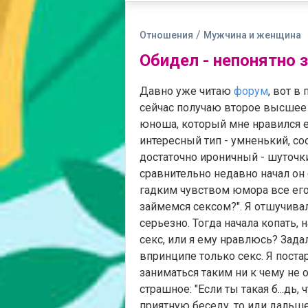
/
Отношения
Мужчина и женщина
Обидел - непонятно за
Давно уже читаю
форум
, вот в
сейчас получаю второе высшее 
юноша, который мне нравился е
интересный тип - умненький, со
достаточно ироничный - шуточки у
сравнительно недавно начал он 
гадким чувством юмора все ег
займемся сексом?". Я отшучивала
серьезно. Тогда начала копать, 
секс, или я ему нравлюсь? Задал
впринципе только секс. Я пост
заниматься таким ни к чему не
страшное: "Если ты такая б...дь,
приятную беседу, то иди дальше