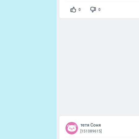
0
0
тетя Соня
[151089615]