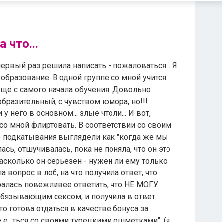
 что...
 первый раз решила написать - пожаловаться... Я
образование. В одной группе со мной учится
ще с самого начала обучения. Довольно
образительный, с чувством юмора, но!!!
 него в основном... злые чтоли... И вот,
со мной флиртовать. В соответствии со своим
о подкатывания выглядели как "когда же мы
сь, отшучивалась, пока не поняла, что он это
насколько он серьезен - нужен ли ему только
а вопрос в лоб, на что получила ответ, что
аралась повежливее ответить, что НЕ МОГУ
 обязывающим сексом, и получила в ответ
 что готова отдаться в качестве бонуса за
 е...ться со своими турецкими ошметками". (я